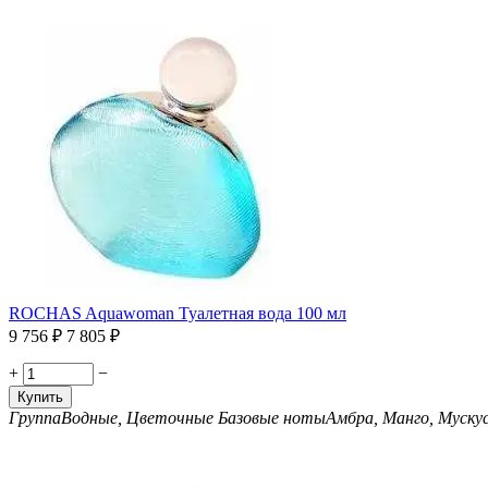
ROCHAS Aquawoman Туалетная вода 100 мл
9 756
₽
7 805
₽
+
−
Купить
Группа
Водные, Цветочные
Базовые ноты
Амбра, Манго, Муску