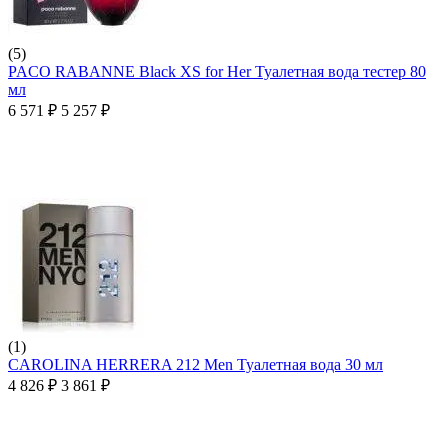
(5)
PACO RABANNE Black XS for Her Туалетная вода тестер 80
мл
6 571
₽
5 257
₽
(1)
CAROLINA HERRERA 212 Men Туалетная вода 30 мл
4 826
₽
3 861
₽