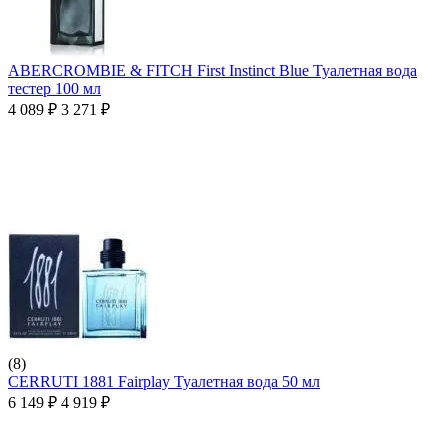
ABERCROMBIE & FITCH First Instinct Blue Туалетная вода
тестер 100 мл
4 089
₽
3 271
₽
(8)
CERRUTI 1881 Fairplay Туалетная вода 50 мл
6 149
₽
4 919
₽