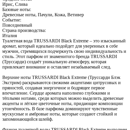
Ирис, Слива
Базовые ноты:
Древесные ноты, Пачули, Кожа, Ветивер
Событие:
Повседневный
Страна производства:
Италия
Туалетная вода TRUSSARDI Black Extreme – это изысканный
аромат, который идеально подойдет для уверенных в себе
мужчин, стремящихся подчеркнуть свою индивидуальность и
стиль. Этот парфюм от знаменитого бренда TRUSSARDI
(Труссарди) создаёт уникальную атмосферу, которая
привлекает внимание и оставляет незабываемый след.
Верхние ноты TRUSSARDI Black Extreme (Труссарди Блэк
Экстрим) раскрываются свежими акцентами цитрусовых и
пряностей, создавая энергичное и бодрящее первое
впечатление. Сердце аромата наполнено глубокими и
тёплыми нотами, среди которых можно выделить древесные
акценты и лёгкие цветочные ноты, придающие композиции
утончённость. В базе парфюма доминируют чувственные
мускусные и амбровые ноты, которые создают стойкий и
запоминающийся шлейф.
Флакон туалетной воды TRUSSARDI Black Extreme выполнен