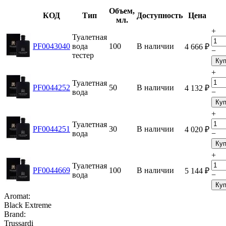
Объем,
КОД
Тип
Доступность
Цена
мл.
+
Туалетная
PF0043040
вода
100
В наличии
4 666
₽
−
тестер
Куп
+
Туалетная
PF0044252
50
В наличии
4 132
₽
вода
−
Куп
+
Туалетная
PF0044251
30
В наличии
4 020
₽
вода
−
Куп
+
Туалетная
PF0044669
100
В наличии
5 144
₽
вода
−
Куп
Aromat:
Black Extreme
Brand:
Trussardi