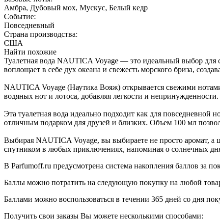
Амбра, Дубовый мох, Мускус, Белый кедр
Событие:
Повседневный
Страна производства:
США
Найти похожие
Туалетная вода NAUTICA Voyage — это идеальный выбор для 
воплощает в себе дух океана и свежесть морского бриза, созда
NAUTICA Voyage (Наутика Вояж) открывается свежими нотами зе
водяных нот и лотоса, добавляя легкости и непринужденности
Эта туалетная вода идеально подходит как для повседневной н
отличным подарком для друзей и близких. Объем 100 мл позво
Выбирая NAUTICA Voyage, вы выбираете не просто аромат, а 
спутником в любых приключениях, напоминая о солнечных днях
В Parfumoff.ru предусмотрена система накопления баллов за по
Баллы можно потратить на следующую покупку на любой товар, 
Баллами можно воспользоваться в течении 365 дней со дня по
Получить свои заказы Вы можете несколькими способами: