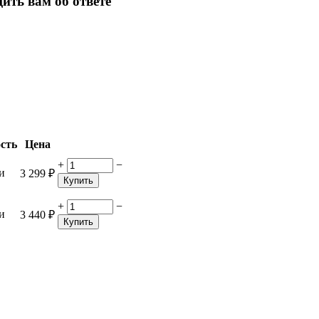
ить вам об ответе
сть
Цена
+
−
и
3 299
₽
Купить
+
−
и
3 440
₽
Купить