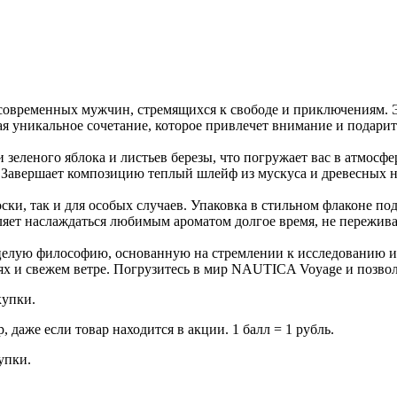
современных мужчин, стремящихся к свободе и приключениям. 
вая уникальное сочетание, которое привлечет внимание и подари
леного яблока и листьев березы, что погружает вас в атмосфер
. Завершает композицию теплый шлейф из мускуса и древесных н
оски, так и для особых случаев. Упаковка в стильном флаконе 
ляет наслаждаться любимым ароматом долгое время, не пережива
целую философию, основанную на стремлении к исследованию и
 и свежем ветре. Погрузитесь в мир NAUTICA Voyage и позволь
купки.
даже если товар находится в акции. 1 балл = 1 рубль.
купки.