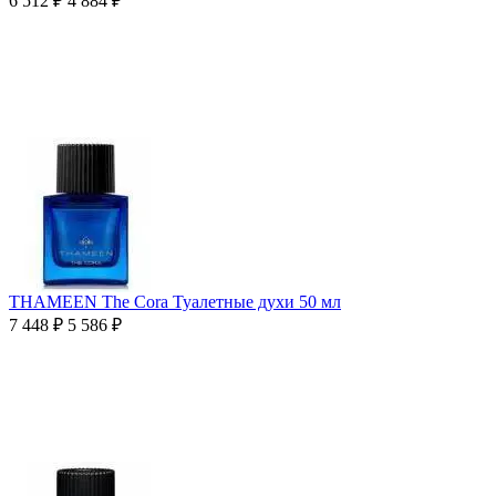
6 512
₽
4 884
₽
THAMEEN The Cora Туалетные духи 50 мл
7 448
₽
5 586
₽