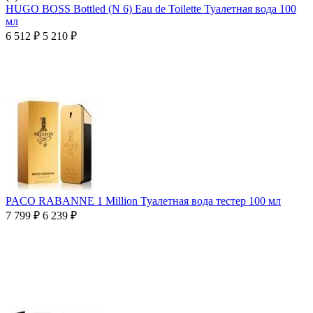
HUGO BOSS Bottled (N 6) Eau de Toilette Туалетная вода 100
мл
6 512
₽
5 210
₽
PACO RABANNE 1 Million Туалетная вода тестер 100 мл
7 799
₽
6 239
₽