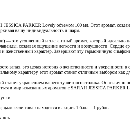
 JESSICA PARKER Lovely объемом 100 мл. Этот аромат, создан
еркивая вашу индивидуальность и шарм.
— это утонченный и элегантный аромат, который идеально подх
лаванды, создавая ощущение легкости и воздушности. Сердце а
 и женственный характер. Завершают эту гармоничную симфони
о запах, это целая история о женственности и уверенности в 
альному характеру, этот аромат станет отличным выбором как дл
ый станет украшением вашего туалетного столика. Он отлично по
нуться в мир изысканных ароматов с SARAH JESSICA PARKER Lo
купки.
даже если товар находится в акции. 1 балл = 1 рубль.
купки.