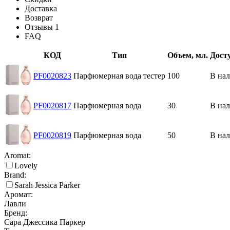
Доставка
Возврат
Отзывы
1
FAQ
КОД
Тип
Объем, мл.
Дост
PF0020823
Парфюмерная вода тестер
100
В на
PF0020817
Парфюмерная вода
30
В на
PF0020819
Парфюмерная вода
50
В на
Aromat:
Lovely
Brand:
Sarah Jessica Parker
Аромат:
Лавли
Бренд:
Сара Джессика Паркер