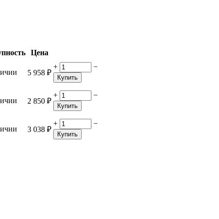
упность
Цена
+
−
личии
5 958
₽
Купить
+
−
личии
2 850
₽
Купить
+
−
личии
3 038
₽
Купить