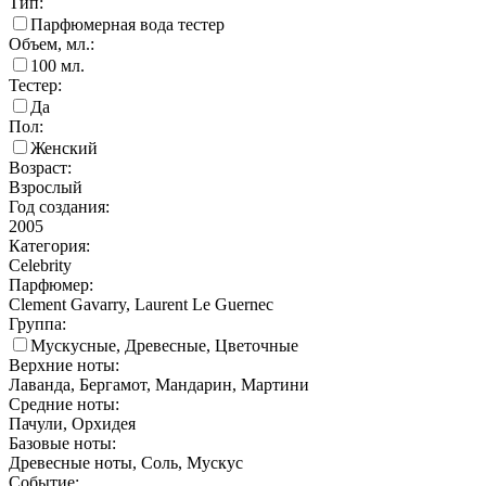
Тип:
Парфюмерная вода тестер
Объем, мл.:
100
мл.
Тестер:
Да
Пол:
Женский
Возраст:
Взрослый
Год создания:
2005
Категория:
Celebrity
Парфюмер:
Clement Gavarry, Laurent Le Guernec
Группа:
Мускусные, Древесные, Цветочные
Верхние ноты:
Лаванда, Бергамот, Мандарин, Мартини
Средние ноты:
Пачули, Орхидея
Базовые ноты:
Древесные ноты, Соль, Мускус
Событие: