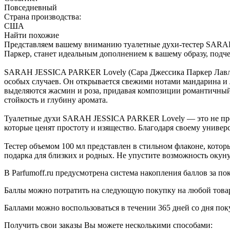
Повседневный
Страна производства:
США
Найти похожие
Представляем вашему вниманию туалетные духи-тестер SARAH
Паркер, станет идеальным дополнением к вашему образу, подч
SARAH JESSICA PARKER Lovely (Сара Джессика Паркер Лавли) 
особых случаев. Он открывается свежими нотами мандарина и 
выделяются жасмин и роза, придавая композиции романтичный
стойкость и глубину аромата.
Туалетные духи SARAH JESSICA PARKER Lovely — это не прост
которые ценят простоту и изящество. Благодаря своему универс
Тестер объемом 100 мл представлен в стильном флаконе, котор
подарка для близких и родных. Не упустите возможность оку
В Parfumoff.ru предусмотрена система накопления баллов за по
Баллы можно потратить на следующую покупку на любой товар, 
Баллами можно воспользоваться в течении 365 дней со дня по
Получить свои заказы Вы можете несколькими способами: