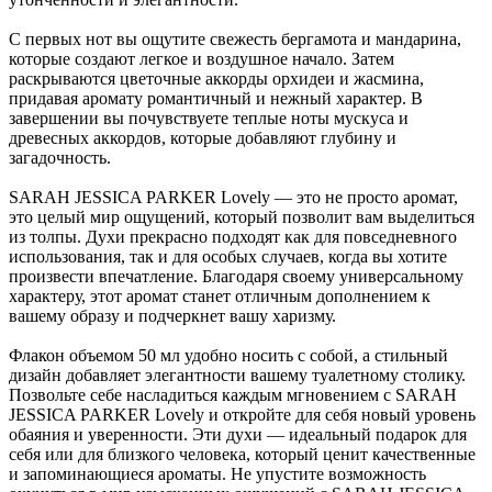
С первых нот вы ощутите свежесть бергамота и мандарина,
которые создают легкое и воздушное начало. Затем
раскрываются цветочные аккорды орхидеи и жасмина,
придавая аромату романтичный и нежный характер. В
завершении вы почувствуете теплые ноты мускуса и
древесных аккордов, которые добавляют глубину и
загадочность.
SARAH JESSICA PARKER Lovely — это не просто аромат,
это целый мир ощущений, который позволит вам выделиться
из толпы. Духи прекрасно подходят как для повседневного
использования, так и для особых случаев, когда вы хотите
произвести впечатление. Благодаря своему универсальному
характеру, этот аромат станет отличным дополнением к
вашему образу и подчеркнет вашу харизму.
Флакон объемом 50 мл удобно носить с собой, а стильный
дизайн добавляет элегантности вашему туалетному столику.
Позвольте себе насладиться каждым мгновением с SARAH
JESSICA PARKER Lovely и откройте для себя новый уровень
обаяния и уверенности. Эти духи — идеальный подарок для
себя или для близкого человека, который ценит качественные
и запоминающиеся ароматы. Не упустите возможность