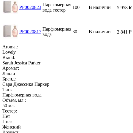
Парфюмерная
PF0020823
100
В наличии
5 958
₽
вода тестер
Парфюмерная
PF0020817
30
В наличии
2 841
₽
вода
Aromat:
Lovely
Brand:
Sarah Jessica Parker
Аромат:
Лавли
Бренд:
Сара Джессика Паркер
Тип:
Парфюмерная вода
Объем, мл.:
50
мл.
Тестер:
Нет
Пол:
Женский
Возраст: