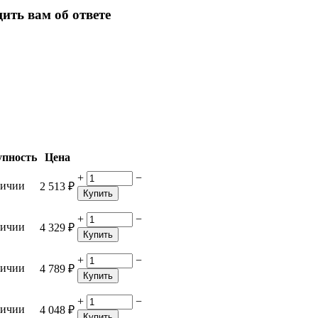
ить вам об ответе
упность
Цена
+
−
личии
2 513
₽
Купить
+
−
личии
4 329
₽
Купить
+
−
личии
4 789
₽
Купить
+
−
личии
4 048
₽
Купить