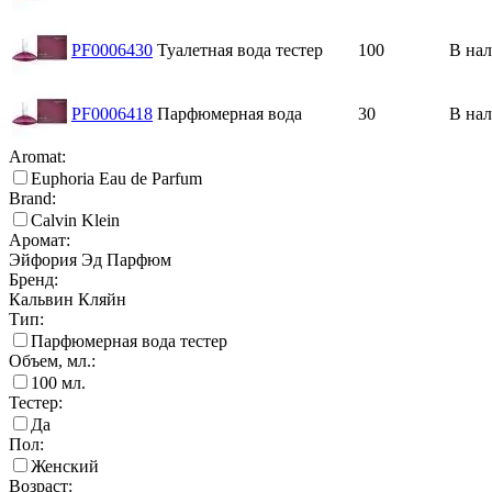
PF0006430
Туалетная вода тестер
100
В на
PF0006418
Парфюмерная вода
30
В на
Aromat:
Euphoria Eau de Parfum
Brand:
Calvin Klein
Аромат:
Эйфория Эд Парфюм
Бренд:
Кальвин Кляйн
Тип:
Парфюмерная вода тестер
Объем, мл.:
100
мл.
Тестер:
Да
Пол:
Женский
Возраст: