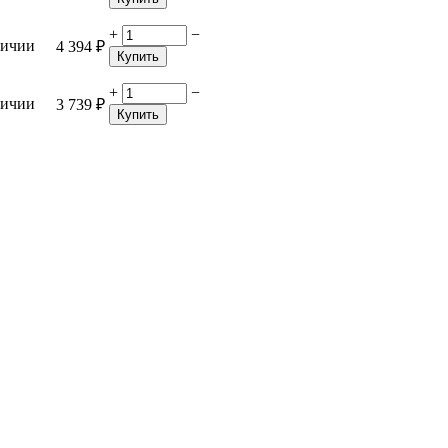
+
−
личии
4 394
₽
Купить
+
−
личии
3 739
₽
Купить