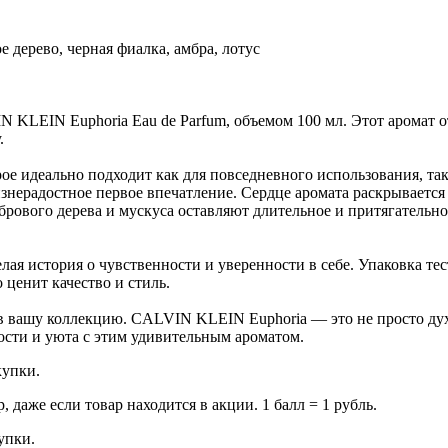
ое дерево, черная фиалка, амбра, лотус
N KLEIN Euphoria Eau de Parfum, объемом 100 мл. Этот арома
.
ое идеально подходит как для повседневного использования, так
жизнерадостное первое впечатление. Сердце аромата раскрывает
брового дерева и мускуса оставляют длительное и притягательно
ая история о чувственности и уверенности в себе. Упаковка тес
 ценит качество и стиль.
в вашу коллекцию. CALVIN KLEIN Euphoria — это не просто дух
ости и уюта с этим удивительным ароматом.
купки.
даже если товар находится в акции. 1 балл = 1 рубль.
купки.