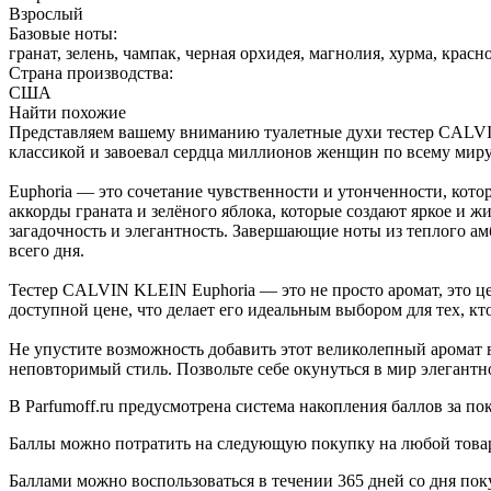
Взрослый
Базовые ноты:
гранат, зелень, чампак, черная орхидея, магнолия, хурма, красн
Страна производства:
США
Найти похожие
Представляем вашему вниманию туалетные духи тестер CALVI
классикой и завоевал сердца миллионов женщин по всему миру
Euphoria — это сочетание чувственности и утонченности, котор
аккорды граната и зелёного яблока, которые создают яркое и 
загадочность и элегантность. Завершающие ноты из теплого ам
всего дня.
Тестер CALVIN KLEIN Euphoria — это не просто аромат, это цел
доступной цене, что делает его идеальным выбором для тех, кто
Не упустите возможность добавить этот великолепный аромат 
неповторимый стиль. Позвольте себе окунуться в мир элегантн
В Parfumoff.ru предусмотрена система накопления баллов за по
Баллы можно потратить на следующую покупку на любой товар, 
Баллами можно воспользоваться в течении 365 дней со дня по