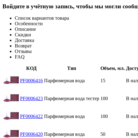
Войдите в учётную запись, чтобы мы могли сообщ
Список вариантов товара
Особенности
Описание
Скидки
Доставка
Возврат
Отзывы
FAQ
КОД
Тип
Объем, мл.
Дост
PF0006416
Парфюмерная вода
15
В на
PF0006423
Парфюмерная вода тестер
100
В на
PF0006422
Парфюмерная вода
100
В на
PF0006420
Парфюмерная вода
50
В на