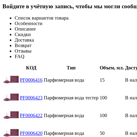
Войдите в учётную запись, чтобы мы могли сообщ
Список вариантов товара
Особенности
Описание
Скидки
Доставка
Возврат
Отзывы
FAQ
КОД
Тип
Объем, мл.
Дост
PF0006416
Парфюмерная вода
15
В на
PF0006423
Парфюмерная вода тестер
100
В на
PF0006422
Парфюмерная вода
100
В на
PF0006420
Парфюмерная вода
50
В на