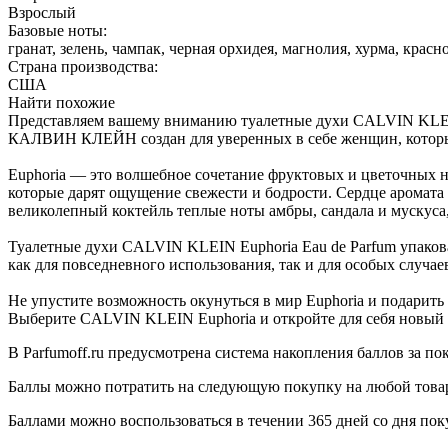
Взрослый
Базовые ноты:
гранат, зелень, чампак, черная орхидея, магнолия, хурма, красн
Страна производства:
США
Найти похожие
Представляем вашему вниманию туалетные духи CALVIN KLEIN 
КАЛВИН КЛЕЙН создан для уверенных в себе женщин, которые
Euphoria — это волшебное сочетание фруктовых и цветочных но
которые дарят ощущение свежести и бодрости. Сердце аромата
великолепный коктейль теплые ноты амбры, сандала и мускуса, 
Туалетные духи CALVIN KLEIN Euphoria Eau de Parfum упакова
как для повседневного использования, так и для особых случае
Не упустите возможность окунуться в мир Euphoria и подарить
Выберите CALVIN KLEIN Euphoria и откройте для себя новый 
В Parfumoff.ru предусмотрена система накопления баллов за по
Баллы можно потратить на следующую покупку на любой товар, 
Баллами можно воспользоваться в течении 365 дней со дня по