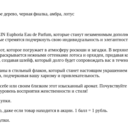
ое дерево, черная фиалка, амбра, лотус
Euphoria Eau de Parfum, которые станут незаменимым дополнен
 стремятся подчеркнуть свою индивидуальность и элегантност
т, которое погружает в атмосферу роскоши и загадки. В верхних
 раскрывается нежными оттенками лотоса и орхидеи, придавая к
создавая шлейф, который долго будет сопровождать вас в течени
ны в стильный флакон, который станет настоящим украшением в
в, подчеркивая вашу харизму и привлекательность.
 себе или своим близким этот изысканный аромат. Почувствуйте
уровень восприятия женственности и стиля!
купки.
даже если товар находится в акции. 1 балл = 1 рубль.
купки.