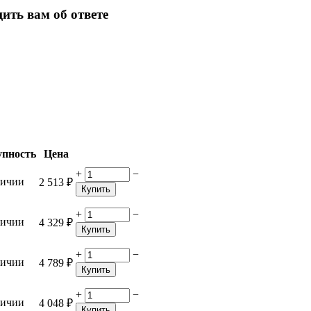
ить вам об ответе
упность
Цена
+
−
личии
2 513
₽
Купить
+
−
личии
4 329
₽
Купить
+
−
личии
4 789
₽
Купить
+
−
личии
4 048
₽
Купить