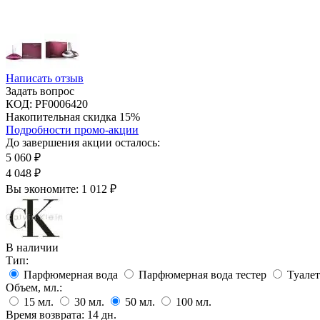
Написать отзыв
Задать вопрос
КОД:
PF0006420
Накопительная скидка 15%
Подробности промо-акции
До завершения акции осталось:
5 060
₽
4 048
₽
Вы экономите:
1 012
₽
В наличии
Тип:
Парфюмерная вода
Парфюмерная вода тестер
Туалет
Объем, мл.:
15
мл.
30
мл.
50
мл.
100
мл.
Время возврата:
14 дн.