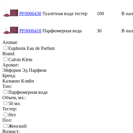
PF0006430
Туалетная вода тестер
100
В на
PF0006418
Парфюмерная вода
30
В на
Aromat:
Euphoria Eau de Parfum
Brand:
Calvin Klein
Аромат:
Эйфория Эд Парфюм
Бренд:
Кальвин Кляйн
Тип:
Парфюмерная вода
Объем, мл.:
50
мл.
Тестер:
Нет
Пол:
Женский
Возраст: