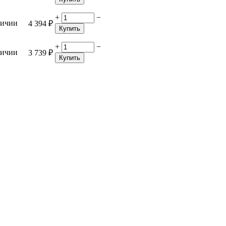
+
−
личии
4 394
₽
Купить
+
−
личии
3 739
₽
Купить