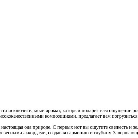
 это исключительный аромат, который подарит вам ощущение рос
сококачественными композициями, предлагает вам погрузиться
это настоящая ода природе. С первых нот вы ощутите свежесть и 
ревесными аккордами, создавая гармонию и глубину. Завершающи