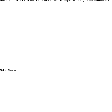
ены его потребительские свойства, товарный вид, оригинальная
атч-коду.