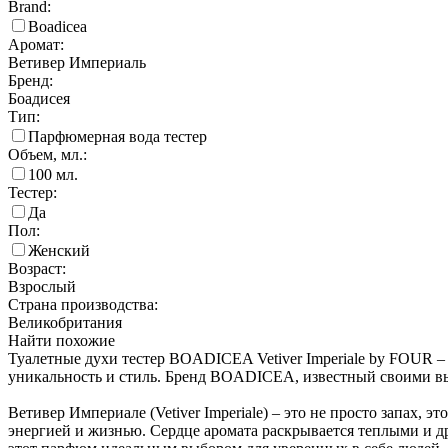
Brand:
Boadicea
Аромат:
Ветивер Империаль
Бренд:
Боадисея
Тип:
Парфюмерная вода тестер
Объем, мл.:
100
мл.
Тестер:
Да
Пол:
Женский
Возраст:
Взрослый
Страна производства:
Великобритания
Найти похожие
Туалетные духи тестер BOADICEA Vetiver Imperiale by FOUR –
уникальность и стиль. Бренд BOADICEA, известный своими вы
Ветивер Империале (Vetiver Imperiale) – это не просто запах, 
энергией и жизнью. Сердце аромата раскрывается теплыми и д