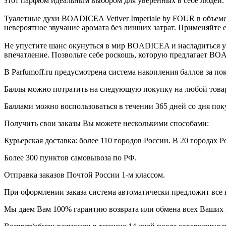
этот парфюм идеальным выбором для уверенных в себе людей.
Туалетные духи BOADICEA Vetiver Imperiale by FOUR в объеме
невероятное звучание аромата без лишних затрат. Применяйте ег
Не упустите шанс окунуться в мир BOADICEA и насладиться ун
впечатление. Позвольте себе роскошь, которую предлагает BO
В Parfumoff.ru предусмотрена система накопления баллов за по
Баллы можно потратить на следующую покупку на любой товар, 
Баллами можно воспользоваться в течении 365 дней со дня по
Получить свои заказы Вы можете несколькими способами:
Курьерская доставка: более 110 городов России. В 20 городах Р
Более 300 пунктов самовывоза по РФ.
Отправка заказов Почтой России 1-м классом.
При оформлении заказа система автоматически предложит все
Мы даем Вам 100% гарантию возврата или обмена всех Ваших 