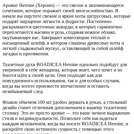
Аромат Heroine (Хероин) — это смелое и запоминающееся
сочетание, которое поражает своей многослойностью. В
начале вы ощутите свежие и яркие ноты цитрусовых, которые
подарят ощущение легкости и бодрости. Постепенно
раскрываются цветочные аккорды, в которых гармонично
переплетаются жасмин и роза, создавая нежное облако,
окутывающее вас. Завершает композицию теплый и
насыщенный шлейф, в котором слышны древесные ноты и
легкий сладковатый мускус, оставляющий за собой шлейф
загадки и притяжения.
Туалетные духи BOADICEA Heroine идеально подойдут для
уверенной в себе женщины, которая знает, чего хочет и не
боится идти к своей цели. Они подходят как для
повседневного использования, так и для особых случаев,
когда вы хотите произвести впечатление и оставить
незабываемый след.
Флакон объемом 100 мл удобно держать в руках, а стильный
дизайн станет отличным дополнением к вашему туалетному
столику. Это не просто аромат — это ваше личное выражение
стиля и индивидуальности. Позвольте себе насладиться
каждым мгновением, когда вы носите BOADICEA Heroine, и
раскройте свою истинную сущность с помощью этого