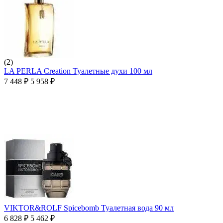
(2)
LA PERLA Creation Туалетные духи 100 мл
7 448
₽
5 958
₽
VIKTOR&ROLF Spicebomb Туалетная вода 90 мл
6 828
₽
5 462
₽