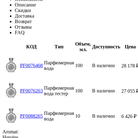
Описание
Скидки
Доставка
Возврат
Отзывы
FAQ
Объем,
КОД
Тип
Доступность
Цена
мл.
Парфюмерная
PF0076468
100
В наличии
28 178
вода
Парфюмерная
PF0076263
100
В наличии
27 055
вода тестер
Парфюмерная
PF0088265
10
В наличии
6 426
₽
вода
Aromat:
Heroine