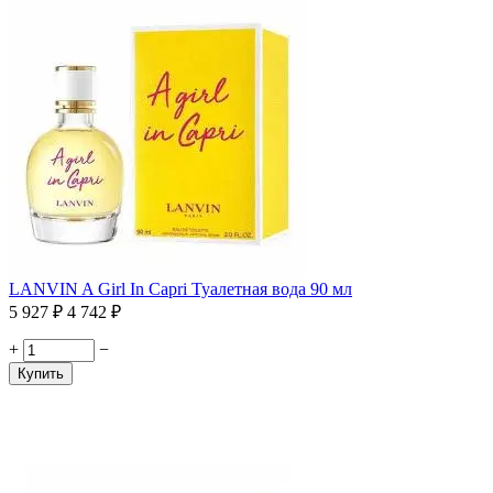
LANVIN A Girl In Capri Туалетная вода 90 мл
5 927
₽
4 742
₽
+
−
Купить