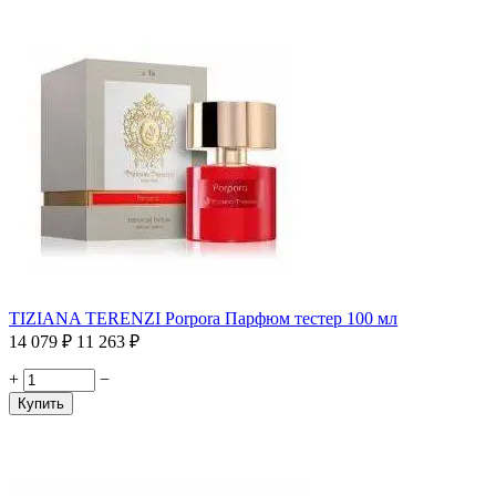
TIZIANA TERENZI Porpora Парфюм тестер 100 мл
14 079
₽
11 263
₽
+
−
Купить