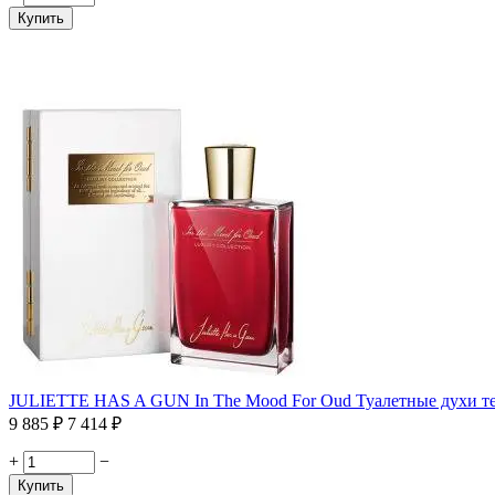
Купить
JULIETTE HAS A GUN In The Mood For Oud Туалетные духи те
9 885
₽
7 414
₽
+
−
Купить