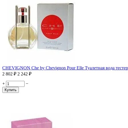
CHEVIGNON Che by Chevignon Pour Elle Туалетная вода тестер
2 802
₽
2 242
₽
+
−
Купить