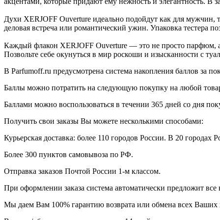
акцентами, которые придают ему нежность и элегантность. В з
Духи XERJOFF Ouverture идеально подойдут как для мужчин, т
деловая встреча или романтический ужин. Упаковка тестера по
Каждый флакон XERJOFF Ouverture — это не просто парфюм, а н
Позвольте себе окунуться в мир роскоши и изысканности с ту
В Parfumoff.ru предусмотрена система накопления баллов за по
Баллы можно потратить на следующую покупку на любой товар, 
Баллами можно воспользоваться в течении 365 дней со дня по
Получить свои заказы Вы можете несколькими способами:
Курьерская доставка: более 110 городов России. В 20 городах Р
Более 300 пунктов самовывоза по РФ.
Отправка заказов Почтой России 1-м классом.
При оформлении заказа система автоматически предложит все
Мы даем Вам 100% гарантию возврата или обмена всех Ваших 