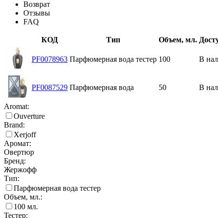
Возврат
Отзывы
FAQ
КОД
Тип
Объем, мл.
Дост
PF0078963
Парфюмерная вода тестер
100
В на
PF0087529
Парфюмерная вода
50
В на
Aromat:
Ouverture
Brand:
Xerjoff
Аромат:
Овертюр
Бренд:
Жержофф
Тип:
Парфюмерная вода тестер
Объем, мл.:
100
мл.
Тестер: