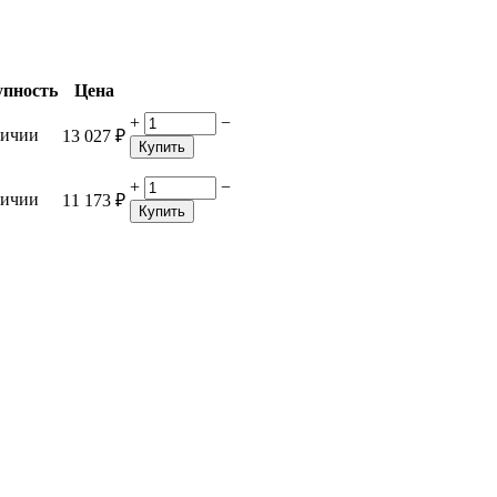
упность
Цена
+
−
личии
13 027
₽
Купить
+
−
личии
11 173
₽
Купить