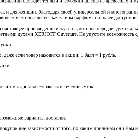
авершении вас ждет теплый и глубокий шлейф из древесных и му
ак и для женщин, благодаря своей универсальной и многогранно
зволяет вам насладиться качеством парфюма по более доступной 
астоящее произведение искусства, которое передает дух италья
алетными духами XERJOFF Ouverture. Не упустите возможность с
купки.
даже если товар находится в акции. 1 балл = 1 рубль.
купки.
оссии мы доставляем заказы в течение суток.
 возможные варианты доставки.
покупок вне зависимости от того, по каким причинам они Вам 