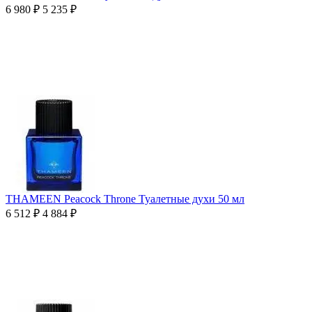
6 980
₽
5 235
₽
THAMEEN Peacock Throne Туалетные духи 50 мл
6 512
₽
4 884
₽