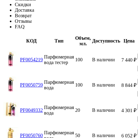
Скидки
Доставка
Возврат
Отзывы
FAQ
Объем,
КОД
Тип
Доступность
Цена
мл.
Парфюмерная
PF0054219
100
В наличии
7 440
₽
вода тестер
Парфюмерная
PF0050759
100
В наличии
8 844
₽
вода
Парфюмерная
PF0049332
20
В наличии
4 301
₽
вода
Парфюмерная
PF0050760
50
В наличии
6 052
₽