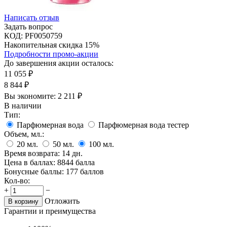
Написать отзыв
Задать вопрос
КОД:
PF0050759
Накопительная скидка 15%
Подробности промо-акции
До завершения акции осталось:
11 055
₽
8 844
₽
Вы экономите:
2 211
₽
В наличии
Тип:
Парфюмерная вода
Парфюмерная вода тестер
Объем, мл.:
20
мл.
50
мл.
100
мл.
Время возврата:
14 дн.
Цена в баллах:
8844 балла
Бонусные баллы:
177 баллов
Кол-во:
+
−
Отложить
В корзину
Гарантии и преимущества