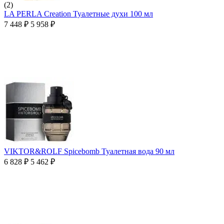
(2)
LA PERLA Creation Туалетные духи 100 мл
7 448
₽
5 958
₽
VIKTOR&ROLF Spicebomb Туалетная вода 90 мл
6 828
₽
5 462
₽