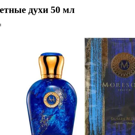
тные духи 50 мл
л