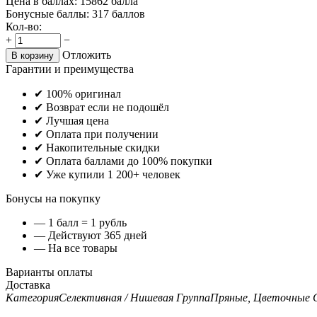
Цена в баллах:
15862 балла
Бонусные баллы:
317 баллов
Кол-во:
+
−
Отложить
В корзину
Гарантии и преимущества
✔ 100% оригинал
✔ Возврат если не подошёл
✔ Лучшая цена
✔ Оплата при получении
✔ Накопительные скидки
✔ Оплата баллами до 100% покупки
✔ Уже купили 1 200+ человек
Бонусы на покупку
— 1 балл = 1 рубль
— Действуют 365 дней
— На все товары
Варианты оплаты
Доставка
Категория
Селективная / Нишевая
Группа
Пряные, Цветочные