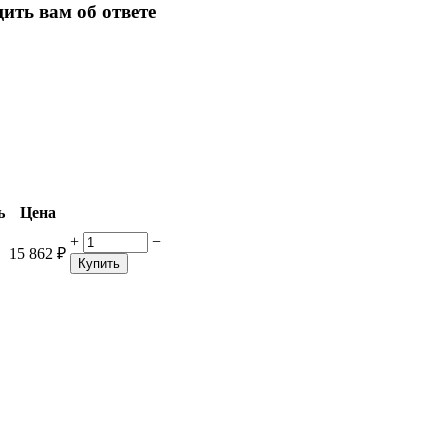
ить вам об ответе
ь
Цена
+
−
15 862
₽
Купить