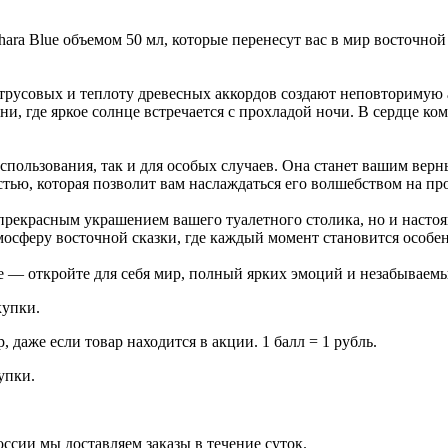
 Blue объемом 50 мл, которые перенесут вас в мир восточной 
итрусовых и теплоту древесных аккордов создают неповторимую
ни, где яркое солнце встречается с прохладой ночи. В сердце 
использования, так и для особых случаев. Она станет вашим ве
ью, которая позволит вам наслаждаться его волшебством на про
 прекрасным украшением вашего туалетного столика, но и насто
мосферу восточной сказки, где каждый момент становится особе
 — откройте для себя мир, полный ярких эмоций и незабываемы
купки.
даже если товар находится в акции. 1 балл = 1 рубль.
купки.
оссии мы доставляем заказы в течение суток.