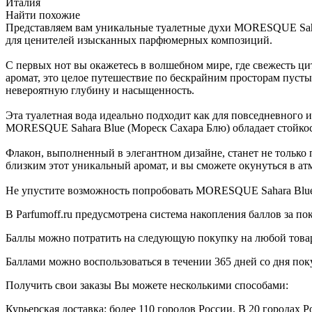
Италия
Найти похожие
Представляем вам уникальные туалетные духи MORESQUE Sahara
для ценителей изысканных парфюмерных композиций.
С первых нот вы окажетесь в волшебном мире, где свежесть ц
аромат, это целое путешествие по бескрайним просторам пусты
невероятную глубину и насыщенность.
Эта туалетная вода идеально подходит как для повседневного 
MORESQUE Sahara Blue (Мореск Сахара Блю) обладает стойкост
Флакон, выполненный в элегантном дизайне, станет не только
близким этот уникальный аромат, и вы сможете окунуться в ат
Не упустите возможность попробовать MORESQUE Sahara Blue
В Parfumoff.ru предусмотрена система накопления баллов за по
Баллы можно потратить на следующую покупку на любой товар, 
Баллами можно воспользоваться в течении 365 дней со дня по
Получить свои заказы Вы можете несколькими способами:
Курьерская доставка: более 110 городов России. В 20 городах Р