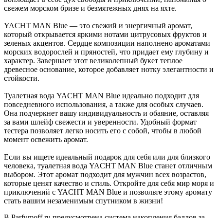
свежем морском бризе и безмятежных днях на яхте.
YACHT MAN Blue — это свежий и энергичный аромат,
который открывается яркими нотами цитрусовых фруктов и
зеленых акцентов. Сердце композиции наполнено ароматами
морских водорослей и пряностей, что придает ему глубину и
характер. Завершает этот великолепный букет теплое
древесное основание, которое добавляет нотку элегантности и
стойкости.
Туалетная вода YACHT MAN Blue идеально подходит для
повседневного использования, а также для особых случаев.
Она подчеркнет вашу индивидуальность и обаяние, оставляя
за вами шлейф свежести и уверенности. Удобный формат
тестера позволяет легко носить его с собой, чтобы в любой
момент освежить аромат.
Если вы ищете идеальный подарок для себя или для близкого
человека, туалетная вода YACHT MAN Blue станет отличным
выбором. Этот аромат подходит для мужчин всех возрастов,
которые ценят качество и стиль. Откройте для себя мир моря и
приключений с YACHT MAN Blue и позвольте этому аромату
стать вашим незаменимым спутником в жизни!
В Parfumoff.ru предусмотрена система накопления баллов за