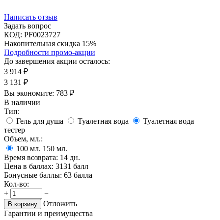
Написать отзыв
Задать вопрос
КОД:
PF0023727
Накопительная скидка 15%
Подробности промо-акции
До завершения акции осталось:
3 914
₽
3 131
₽
Вы экономите:
783
₽
В наличии
Тип:
Гель для душа
Туалетная вода
Туалетная вода
тестер
Объем, мл.:
100
мл.
150
мл.
Время возврата:
14 дн.
Цена в баллах:
3131 балл
Бонусные баллы:
63 балла
Кол-во:
+
−
Отложить
В корзину
Гарантии и преимущества