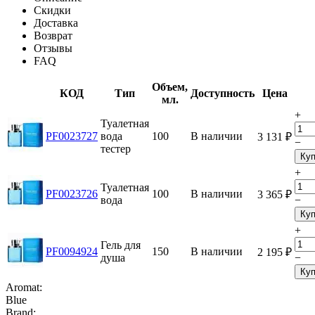
Скидки
Доставка
Возврат
Отзывы
FAQ
Объем,
КОД
Тип
Доступность
Цена
мл.
+
Туалетная
PF0023727
вода
100
В наличии
3 131
₽
−
тестер
Куп
+
Туалетная
PF0023726
100
В наличии
3 365
₽
вода
−
Куп
+
Гель для
PF0094924
150
В наличии
2 195
₽
душа
−
Куп
Aromat:
Blue
Brand: