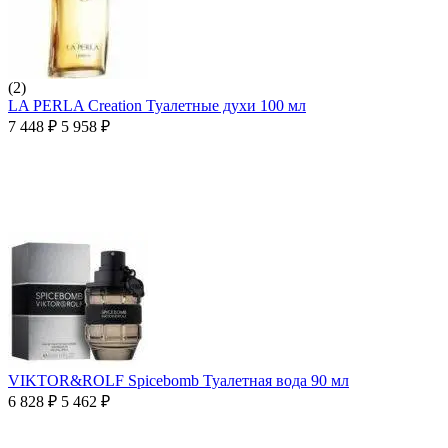
(2)
LA PERLA Creation Туалетные духи 100 мл
7 448
₽
5 958
₽
VIKTOR&ROLF Spicebomb Туалетная вода 90 мл
6 828
₽
5 462
₽