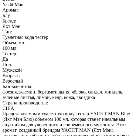
Yacht Man
Аромат:
Блу
Бренд:
Яхт Мэн
Тип:
Туалетная вода тестер
Объем, мл.:
100
мл.
Тестер:
Да
Пол:
Мужской
Возраст:
Взрослый
Базовые ноты:
фрезия, жасмин, бергамот, дыня, яблоко, сандал, миндаль,
зеленые листья, лимон, кедр, кожа, гвоздика
Страна производства:
США
Представляем вам туалетную воду тестер YACHT MAN Blue
(Яхт Мэн Блю) объемом 100 мл, которая станет идеальным
спутником для уверенного и современного мужчины. Этот
аромат, созданный брендом YACHT MAN (Яхт Мэн),
воплощает в себе дух свободы и приключений, напоминая о