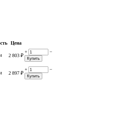
сть
Цена
+
−
и
2 803
₽
Купить
+
−
и
2 897
₽
Купить