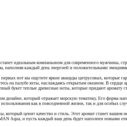
танет идеальным компаньоном для современного мужчины, стре
а, наполняя каждый день энергией и положительными эмоциям
ервых нот вы ощутите яркие аккорды цитрусовых, которые гар
итесь на палубе яхты, наслаждаясь открытым океаном. В сердце 
пный букет теплые древесные ноты, которые придают аромату ст
дизайне, который отражает морскую тематику. Его форма напом
 использования как в повседневной жизни, так и для особых слу
, который ценит качество и стиль. Этот аромат станет вашим
 MAN Aqua, и пусть каждый ваш день будет наполнен новыми о