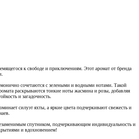
мящегося к свободе и приключениям. Этот аромат от бренда
и.
монично сочетаются с зелеными и водными нотами. Такой
аромата раскрываются тонкие ноты жасмина и розы, добавляя
ойкость и загадочность.
инает силуэт яхты, а яркие цвета подчеркивают свежесть и
чаев.
 незаменимым спутником, подчеркивающим индивидуальность и
ткрытиями и вдохновением!