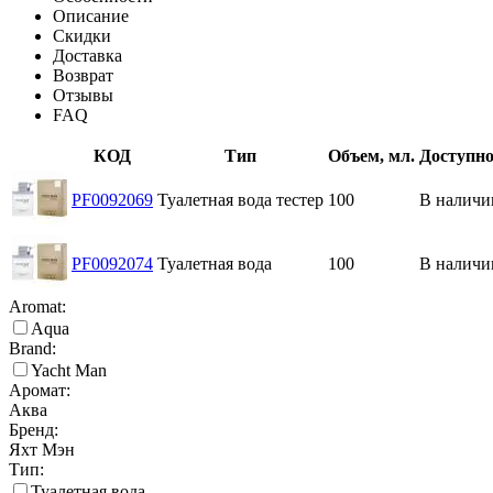
Описание
Скидки
Доставка
Возврат
Отзывы
FAQ
КОД
Тип
Объем, мл.
Доступно
PF0092069
Туалетная вода тестер
100
В наличи
PF0092074
Туалетная вода
100
В наличи
Aromat:
Aqua
Brand:
Yacht Man
Аромат:
Аква
Бренд:
Яхт Мэн
Тип:
Туалетная вода