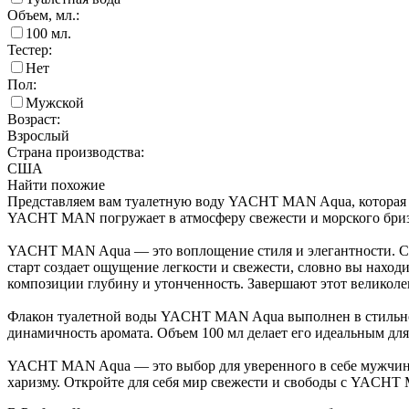
Объем, мл.:
100
мл.
Тестер:
Нет
Пол:
Мужской
Возраст:
Взрослый
Страна производства:
США
Найти похожие
Представляем вам туалетную воду YACHT MAN Aqua, которая с
YACHT MAN погружает в атмосферу свежести и морского бриз
YACHT MAN Aqua — это воплощение стиля и элегантности. С п
старт создает ощущение легкости и свежести, словно вы наход
композиции глубину и утонченность. Завершают этот великоле
Флакон туалетной воды YACHT MAN Aqua выполнен в стильном 
динамичность аромата. Объем 100 мл делает его идеальным для
YACHT MAN Aqua — это выбор для уверенного в себе мужчины
харизму. Откройте для себя мир свежести и свободы с YACHT