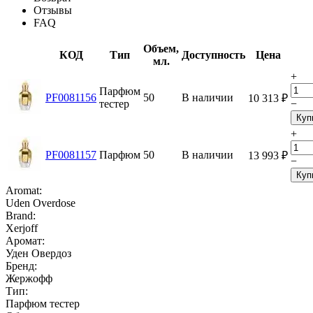
Отзывы
FAQ
Объем,
КОД
Тип
Доступность
Цена
мл.
+
Парфюм
PF0081156
50
В наличии
10 313
₽
тестер
−
Куп
+
PF0081157
Парфюм
50
В наличии
13 993
₽
−
Куп
Aromat:
Uden Overdose
Brand:
Xerjoff
Аромат:
Уден Овердоз
Бренд:
Жержофф
Тип:
Парфюм тестер