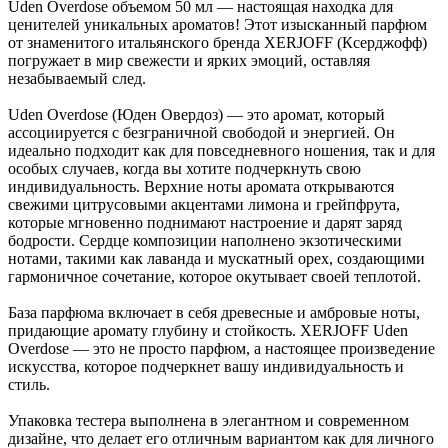
Uden Overdose объемом 50 мл — настоящая находка для
ценителей уникальных ароматов! Этот изысканный парфюм
от знаменитого итальянского бренда XERJOFF (Ксерджофф)
погружает в мир свежести и ярких эмоций, оставляя
незабываемый след.
Uden Overdose (Юден Овердоз) — это аромат, который
ассоциируется с безграничной свободой и энергией. Он
идеально подходит как для повседневного ношения, так и для
особых случаев, когда вы хотите подчеркнуть свою
индивидуальность. Верхние ноты аромата открываются
свежими цитрусовыми акцентами лимона и грейпфрута,
которые мгновенно поднимают настроение и дарят заряд
бодрости. Сердце композиции наполнено экзотическими
нотами, такими как лаванда и мускатный орех, создающими
гармоничное сочетание, которое окутывает своей теплотой.
База парфюма включает в себя древесные и амбровые ноты,
придающие аромату глубину и стойкость. XERJOFF Uden
Overdose — это не просто парфюм, а настоящее произведение
искусства, которое подчеркнет вашу индивидуальность и
стиль.
Упаковка тестера выполнена в элегантном и современном
дизайне, что делает его отличным вариантом как для личного