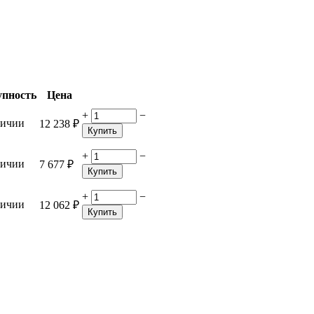
упность
Цена
+
−
личии
12 238
₽
Купить
+
−
личии
7 677
₽
Купить
+
−
личии
12 062
₽
Купить