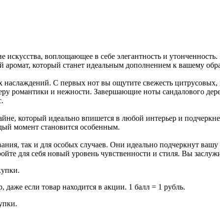
е искусства, воплощающее в себе элегантность и утонченность
 аромат, который станет идеальным дополнением к вашему обра
ых наслаждений. С первых нот вы ощутите свежесть цитрусовых,
феру романтики и нежности. Завершающие ноты сандалового дере
.
йне, который идеально впишется в любой интерьер и подчеркне
ждый момент становится особенным.
вания, так и для особых случаев. Они идеально подчеркнут ваш
ойте для себя новый уровень чувственности и стиля. Вы заслуж
купки.
даже если товар находится в акции. 1 балл = 1 рубль.
купки.