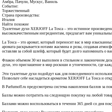
Амбра, Пачули, Мускус, Ваниль
Событие:
Торжественный
Страна производства:
Италия
Найти похожие
Туалетные духи XERJOFF La Tosca – это истинное произведени
высококачественным ингредиентам, предлагает вам уникальный
La Tosca – это аромат, который переносит вас в мир изысканн
аромата раскрывается нотами жасмина и розы, создавая атмос
оставляя за собой шлейф, который будет долго напоминать о вас
Флакон объемом 30 мл выполнен в стильном и лаконичном диза
духи, это приглашение в мир роскоши и утонченности, где ка
Эти туалетные духи подойдут как для повседневного использо
Позвольте себе насладиться ароматом XERJOFF La Tosca и откр
В Parfumoff.ru предусмотрена система накопления баллов за по
Баллы можно потратить на следующую покупку на любой товар, 
Баллами можно воспользоваться в течении 365 дней со дня по