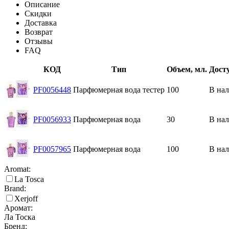
Описание
Скидки
Доставка
Возврат
Отзывы
FAQ
КОД
Тип
Объем, мл.
Дост
PF0056448
Парфюмерная вода тестер
100
В на
PF0056933
Парфюмерная вода
30
В на
PF0057965
Парфюмерная вода
100
В на
Aromat:
La Tosca
Brand:
Xerjoff
Аромат:
Ла Тоска
Бренд: