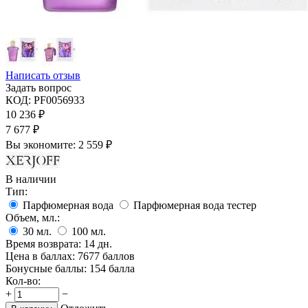
Написать отзыв
Задать вопрос
КОД:
PF0056933
10 236
₽
7 677
₽
Вы экономите:
2 559
₽
В наличии
Тип:
Парфюмерная вода
Парфюмерная вода тестер
Объем, мл.:
30
мл.
100
мл.
Время возврата:
14 дн.
Цена в баллах:
7677 баллов
Бонусные баллы:
154 балла
Кол-во:
+
−