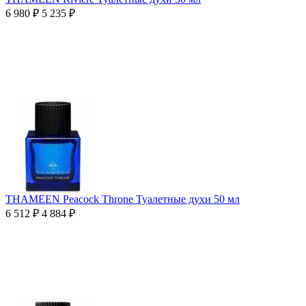
6 980
₽
5 235
₽
THAMEEN Peacock Throne Туалетные духи 50 мл
6 512
₽
4 884
₽