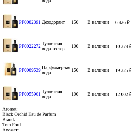
вода
PF0082391
Дезодорант
150
В наличии
6 426
₽
Туалетная
PF0022272
100
В наличии
10 374
вода тестер
Парфюмерная
PF0089539
150
В наличии
19 325
вода
Туалетная
PF0055901
100
В наличии
12 002
вода
Aromat:
Black Orchid Eau de Parfum
Brand:
Tom Ford
Аромат: