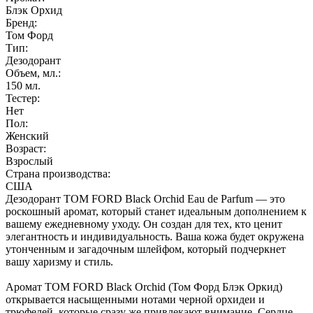
Блэк Орхид
Бренд:
Том Форд
Тип:
Дезодорант
Объем, мл.:
150
мл.
Тестер:
Нет
Пол:
Женский
Возраст:
Взрослый
Страна производства:
США
Дезодорант TOM FORD Black Orchid Eau de Parfum — это
роскошный аромат, который станет идеальным дополнением к
вашему ежедневному уходу. Он создан для тех, кто ценит
элегантность и индивидуальность. Ваша кожа будет окружена
утонченным и загадочным шлейфом, который подчеркнет
вашу харизму и стиль.
Аромат TOM FORD Black Orchid (Том Форд Блэк Оркид)
открывается насыщенными нотами черной орхидеи и
трюфелей, которые сразу же привлекают внимание. Сердце