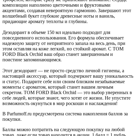
композиции наполнено цветочными и фруктовыми
акцентами, создавая невероятную гармонию. Завершают этот
волшебный букет глубокие древесные ноты и ваниль,
придающие аромату теплоты и глубины.
Дезодорант в объеме 150 мл идеально подходит для
повседневного использования. Его формула обеспечивает
надежную защиту от неприятного запаха на весь день, при
этом оставляя на коже легкий, но стойкий аромат. С TOM
FORD Black Orchid ваш образ станет завершенным и
поистине запоминающимся.
Этот дезодорант — не просто средство личной гигиены, а
настоящий аксессуар, который подчеркнет вашу уникальность
и статус. Подарите себе или своим близким незабываемые
моменты с ароматом, который станет вашим личным
секретом. TOM FORD Black Orchid — это выбор уверенных в
себе людей, которые знают, чего хотят от жизни. Не упустите
возможность окунуться в мир роскоши и наслаждения!
В Parfumoff.ru предусмотрена система накопления баллов за
покупки.
Баллы можно потратить на следующую покупку на любой
товар, даже если товар находится в акции. 1 балл = 1 рубль.