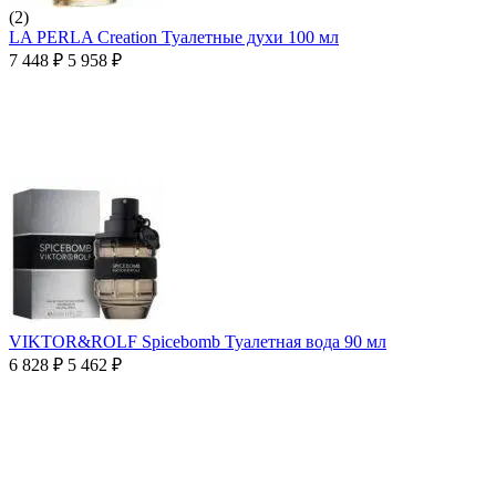
(2)
LA PERLA Creation Туалетные духи 100 мл
7 448
₽
5 958
₽
VIKTOR&ROLF Spicebomb Туалетная вода 90 мл
6 828
₽
5 462
₽