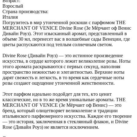
Возраст:
Взрослый
Страна производства:
Италия
Погрузитесь в мир утонченной роскоши с парфюмом THE
MERCHANT OF VENICE Divine Rose (Зе Мёрчант оф Венис
Дивайн Роуз). Этот изысканный аромат, представленный в
объеме 30 мл, перенесет вас в волшебные сады Венеции, где
цветы распускаются под теплым солнечным светом.
Divine Rose (Дивайн Роуз) — это истинное произведение
искусства, в сердце которого лежит великолепие розы. Ноты
этого аромата раскрываются с первых секунд, наполняя
пространство нежностью и элегантностью. Верхние ноты
дарят свежесть и легкость, в то время как сердечные ноты
розы создают ощущение утонченной женственности.
Этот парфюм идеально подойдет для тех, кто ценит
классические, но в то же время уникальные ароматы. THE
MERCHANT OF VENICE (Зе Мёрчант оф Венис) — это
бренд, который олицетворяет великолепие и традиции
итальянского парфюмерного искусства. Каждое его творение
— это история, заключенная в стеклянный флакон, и Divine
Rose (Дивайн Роуз) не является исключением.