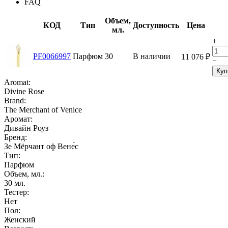
FAQ
Объем,
КОД
Тип
Доступность
Цена
мл.
+
PF0066997
Парфюм
30
В наличии
11 076
₽
−
Куп
Aromat:
Divine Rose
Brand:
The Merchant of Venice
Аромат:
Дивайн Роуз
Бренд:
Зе Мёрчант оф Вене́с
Тип:
Парфюм
Объем, мл.:
30
мл.
Тестер:
Нет
Пол:
Женский