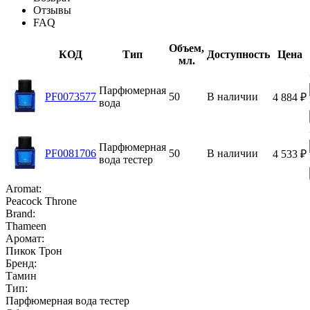
Отзывы
FAQ
Объем,
КОД
Тип
Доступность
Цена
мл.
Парфюмерная
PF0073577
50
В наличии
4 884
₽
вода
Парфюмерная
PF0081706
50
В наличии
4 533
₽
вода тестер
Aromat:
Peacock Throne
Brand:
Thameen
Аромат:
Пикок Трон
Бренд:
Тамин
Тип:
Парфюмерная вода тестер