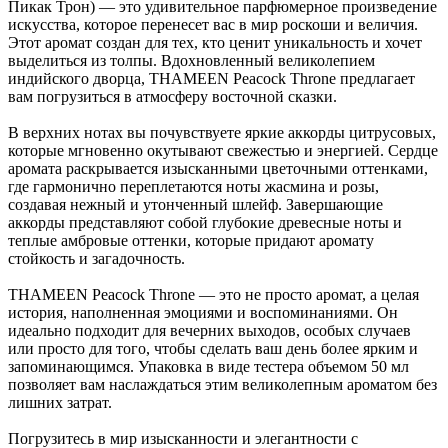
Пикак Трон) — это удивительное парфюмерное произведение
искусства, которое перенесет вас в мир роскоши и величия.
Этот аромат создан для тех, кто ценит уникальность и хочет
выделиться из толпы. Вдохновленный великолепием
индийского дворца, THAMEEN Peacock Throne предлагает
вам погрузиться в атмосферу восточной сказки.
В верхних нотах вы почувствуете яркие аккорды цитрусовых,
которые мгновенно окутывают свежестью и энергией. Сердце
аромата раскрывается изысканными цветочными оттенками,
где гармонично переплетаются ноты жасмина и розы,
создавая нежный и утонченный шлейф. Завершающие
аккорды представляют собой глубокие древесные ноты и
теплые амбровые оттенки, которые придают аромату
стойкость и загадочность.
THAMEEN Peacock Throne — это не просто аромат, а целая
история, наполненная эмоциями и воспоминаниями. Он
идеально подходит для вечерних выходов, особых случаев
или просто для того, чтобы сделать ваш день более ярким и
запоминающимся. Упаковка в виде тестера объемом 50 мл
позволяет вам наслаждаться этим великолепным ароматом без
лишних затрат.
Погрузитесь в мир изысканности и элегантности с