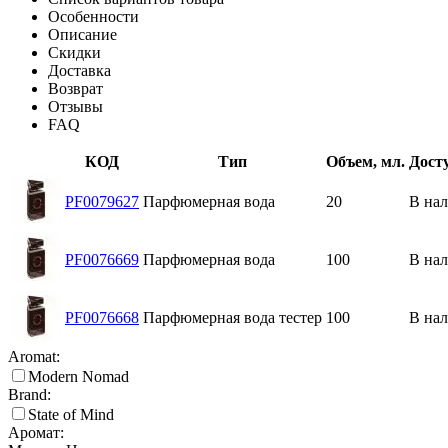
Особенности
Описание
Скидки
Доставка
Возврат
Отзывы
FAQ
КОД
Тип
Объем, мл.
Дост
PF0079627
Парфюмерная вода
20
В на
PF0076669
Парфюмерная вода
100
В на
PF0076668
Парфюмерная вода тестер
100
В на
Aromat:
Modern Nomad
Brand:
State of Mind
Аромат: