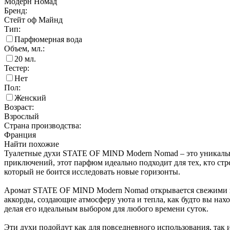
Модерн Номад
Бренд:
Стейт оф Майнд
Тип:
Парфюмерная вода
Объем, мл.:
20
мл.
Тестер:
Нет
Пол:
Женский
Возраст:
Взрослый
Страна производства:
Франция
Найти похожие
Туалетные духи STATE OF MIND Modern Nomad – это уникальны
приключений, этот парфюм идеально подходит для тех, кто ст
который не боится исследовать новые горизонты.
Аромат STATE OF MIND Modern Nomad открывается свежими но
аккорды, создающие атмосферу уюта и тепла, как будто вы на
делая его идеальным выбором для любого времени суток.
Эти духи подойдут как для повседневного использования, так и