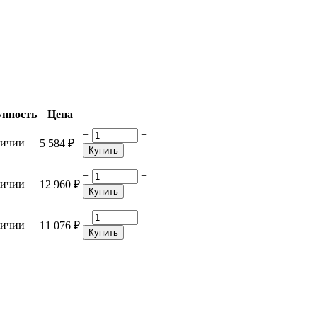
упность
Цена
+
−
личии
5 584
₽
Купить
+
−
личии
12 960
₽
Купить
+
−
личии
11 076
₽
Купить