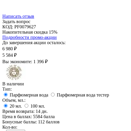
Написать отзыв
Задать вопрос
КОД:
PF0079627
Накопительная скидка 15%
Подробности промо-акции
До завершения акции осталось:
6 980
₽
5 584
₽
Вы экономите:
1 396
₽
В наличии
Тип:
Парфюмерная вода
Парфюмерная вода тестер
Объем, мл.:
20
мл.
100
мл.
Время возврата:
14 дн.
Цена в баллах:
5584 балла
Бонусные баллы:
112 баллов
Кол-во: