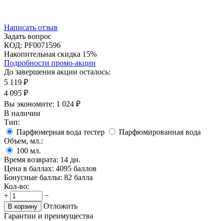
Написать отзыв
Задать вопрос
КОД:
PF0071596
Накопительная скидка 15%
Подробности промо-акции
До завершения акции осталось:
5 119
₽
4 095
₽
Вы экономите:
1 024
₽
В наличии
Тип:
Парфюмерная вода тестер
Парфюмированная вода
Объем, мл.:
100
мл.
Время возврата:
14 дн.
Цена в баллах:
4095 баллов
Бонусные баллы:
82 балла
Кол-во:
+
−
Отложить
В корзину
Гарантии и преимущества