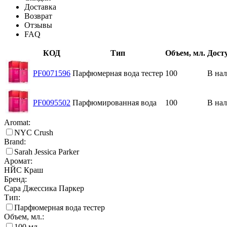
Доставка
Возврат
Отзывы
FAQ
КОД
Тип
Объем, мл.
Дост
PF0071596
Парфюмерная вода тестер
100
В на
PF0095502
Парфюмированная вода
100
В на
Aromat:
NYC Crush
Brand:
Sarah Jessica Parker
Аромат:
НЙС Краш
Бренд:
Сара Джессика Паркер
Тип:
Парфюмерная вода тестер
Объем, мл.:
100
мл.