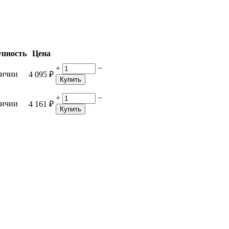
упность
Цена
+
−
личии
4 095
₽
Купить
+
−
личии
4 161
₽
Купить