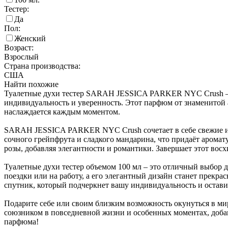
Тестер:
Да
Пол:
Женский
Возраст:
Взрослый
Страна производства:
США
Найти похожие
Туалетные духи тестер SARAH JESSICA PARKER NYC Crush – э
индивидуальность и уверенность. Этот парфюм от знаменитой 
наслаждается каждым моментом.
SARAH JESSICA PARKER NYC Crush сочетает в себе свежие и 
сочного грейпфрута и сладкого мандарина, что придаёт арома
розы, добавляя элегантности и романтики. Завершает этот восх
Туалетные духи тестер объемом 100 мл – это отличный выбор дл
поездки или на работу, а его элегантный дизайн станет прек
спутник, который подчеркнет вашу индивидуальность и остави
Подарите себе или своим близким возможность окунуться в
союзником в повседневной жизни и особенных моментах, добав
парфюма!