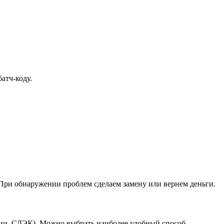
атч-коду.
При обнаружении проблем сделаем замену или вернем деньги.
ссии, СДЭК). Можно выбрать наиболее удобный способ.