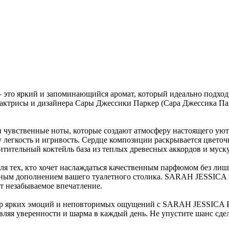
то яркий и запоминающийся аромат, который идеально подход
актрисы и дизайнера Сары Джессики Паркер (Сара Джессика Парк
чувственные ноты, которые создают атмосферу настоящего уют
ту легкость и игривость. Сердце композиции раскрывается цвет
итительный коктейль база из теплых древесных аккордов и мускус
я тех, кто хочет наслаждаться качественным парфюмом без лишни
расным дополнением вашего туалетного столика. SARAH JESSICA
т незабываемое впечатление.
 мир ярких эмоций и неповторимых ощущений с SARAH JESSICA
ляя уверенности и шарма в каждый день. Не упустите шанс сде