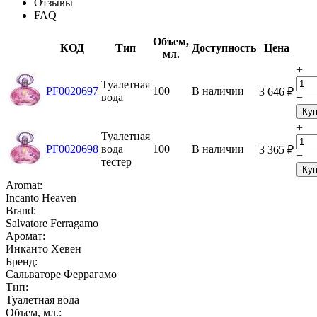
Отзывы
FAQ
Объем,
КОД
Тип
Доступность
Цена
мл.
+
Туалетная
PF0020697
100
В наличии
3 646
₽
вода
−
Куп
+
Туалетная
PF0020698
вода
100
В наличии
3 365
₽
−
тестер
Куп
Aromat:
Incanto Heaven
Brand:
Salvatore Ferragamo
Аромат:
Инканто Хевен
Бренд:
Сальваторе Феррагамо
Тип:
Туалетная вода
Объем, мл.: