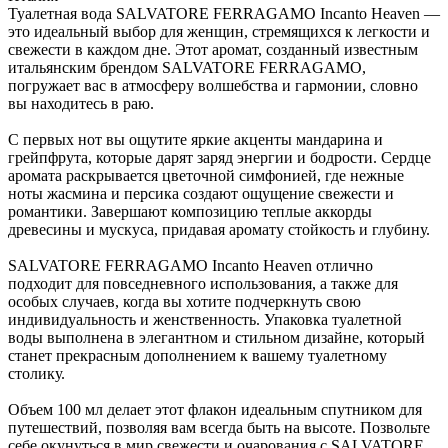
Туалетная вода SALVATORE FERRAGAMO Incanto Heaven —
это идеальный выбор для женщин, стремящихся к легкости и
свежести в каждом дне. Этот аромат, созданный известным
итальянским брендом SALVATORE FERRAGAMO,
погружает вас в атмосферу волшебства и гармонии, словно
вы находитесь в раю.
С первых нот вы ощутите яркие акценты мандарина и
грейпфрута, которые дарят заряд энергии и бодрости. Сердце
аромата раскрывается цветочной симфонией, где нежные
ноты жасмина и персика создают ощущение свежести и
романтики. Завершают композицию теплые аккорды
древесины и мускуса, придавая аромату стойкость и глубину.
SALVATORE FERRAGAMO Incanto Heaven отлично
подходит для повседневного использования, а также для
особых случаев, когда вы хотите подчеркнуть свою
индивидуальность и женственность. Упаковка туалетной
воды выполнена в элегантном и стильном дизайне, который
станет прекрасным дополнением к вашему туалетному
столику.
Объем 100 мл делает этот флакон идеальным спутником для
путешествий, позволяя вам всегда быть на высоте. Позвольте
себе окунуться в мир свежести и очарования с SALVATORE