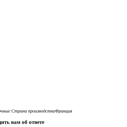
очные
Страна производства
Франция
ить вам об ответе