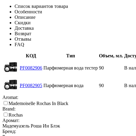
Список вариантов товара
Особенности
Описание
Скидки
Доставка
Возврат
Отзывы
FAQ
КОД
Тип
Объем, мл.
Дост
PF0082906
Парфюмерная вода тестер
90
В на
PF0082905
Парфюмерная вода
90
В на
Aromat:
Mademoiselle Rochas In Black
Brand:
Rochas
Аромат:
Мадемуазель Роша Ин Блэк
Бренд: