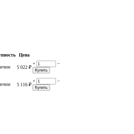
упность
Цена
+
−
личии
5 022
₽
Купить
+
−
личии
5 116
₽
Купить