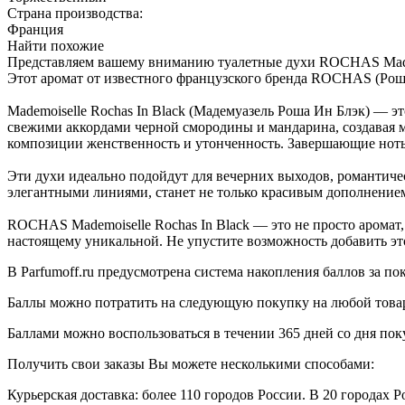
Страна производства:
Франция
Найти похожие
Представляем вашему вниманию туалетные духи ROCHAS Mademo
Этот аромат от известного французского бренда ROCHAS (Роша)
Mademoiselle Rochas In Black (Мадемуазель Роша Ин Блэк) — 
свежими аккордами черной смородины и мандарина, создавая м
композиции женственность и утонченность. Завершающие ноты 
Эти духи идеально подойдут для вечерних выходов, романтичес
элегантными линиями, станет не только красивым дополнением
ROCHAS Mademoiselle Rochas In Black — это не просто аромат,
настоящему уникальной. Не упустите возможность добавить эт
В Parfumoff.ru предусмотрена система накопления баллов за по
Баллы можно потратить на следующую покупку на любой товар, 
Баллами можно воспользоваться в течении 365 дней со дня по
Получить свои заказы Вы можете несколькими способами:
Курьерская доставка: более 110 городов России. В 20 городах Р