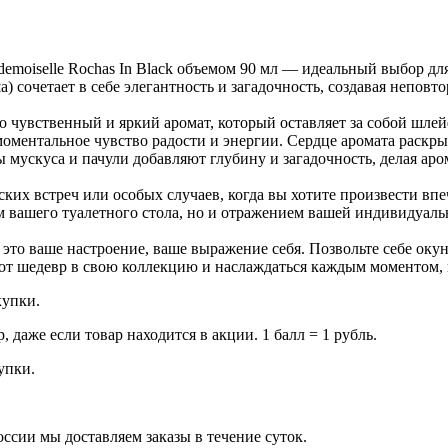
iselle Rochas In Black объемом 90 мл — идеальный выбор для
 сочетает в себе элегантность и загадочность, создавая неповт
это чувственный и яркий аромат, который оставляет за собой ш
оментальное чувство радости и энергии. Сердце аромата раскр
мускуса и пачули добавляют глубину и загадочность, делая ар
ких встреч или особых случаев, когда вы хотите произвести вп
 вашего туалетного стола, но и отражением вашей индивидуаль
 это ваше настроение, ваше выражение себя. Позвольте себе оку
от шедевр в свою коллекцию и наслаждаться каждым моментом, 
купки.
даже если товар находится в акции. 1 балл = 1 рубль.
купки.
оссии мы доставляем заказы в течение суток.