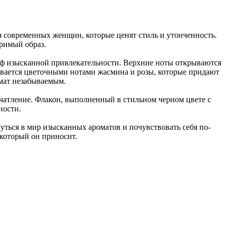
 современных женщин, которые ценят стиль и утонченность.
оримый образ.
лейф изысканной привлекательности. Верхние ноты открываются
ывается цветочными нотами жасмина и розы, которые придают
омат незабываемым.
ечатление. Флакон, выполненный в стильном черном цвете с
ности.
нуться в мир изысканных ароматов и почувствовать себя по-
который он приносит.