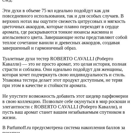
Эти духи в объеме 75 мл идеально подойдут как для
повседневного использования, так и для особых случаев. В
верхних нотах вы ощутите свежесть цитрусовых и мягкость
цветочных аккордов, которые плавно переходят в сердце
аромата, где раскрываются тонкие нюансы жасмина и
апельсиевого цвета. Завершающие ноты представляют собой
теплое сочетание ванили и древесных аккордов, создавая
завершенный и гармоничный образ.
Туалетные духи тестер ROBERTO CAVALLI (Роберто
Кавалли) — это не просто аромат, это целая история, полная
страсти и соблазна. Они идеально подойдут для женщины,
которая хочет подчеркнуть свою индивидуальность и стиль.
Упаковка тестера делает этот продукт доступным, не теряя
при этом в качестве и стойкости аромата.
Не упустите возможность добавить этот шедевр парфюмерии
в свою коллекцию. Позвольте себе окунуться в мир роскоши и
элегантности с ROBERTO CAVALLI (Роберто Кавалли), и
пусть ваш аромат станет вашим незабываемым спутником в
жизни.
В Parfumoff.ru предусмотрена система накопления баллов за
покупки.