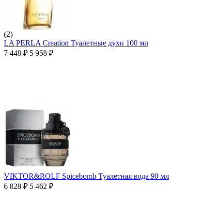
(2)
LA PERLA Creation Туалетные духи 100 мл
7 448
₽
5 958
₽
VIKTOR&ROLF Spicebomb Туалетная вода 90 мл
6 828
₽
5 462
₽