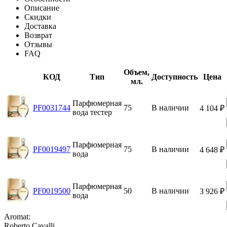
Описание
Скидки
Доставка
Возврат
Отзывы
FAQ
Объем,
КОД
Тип
Доступность
Цена
мл.
Парфюмерная
PF0031744
75
В наличии
4 104
₽
вода тестер
Парфюмерная
PF0019497
75
В наличии
4 648
₽
вода
Парфюмерная
PF0019500
50
В наличии
3 926
₽
вода
Aromat:
Roberto Cavalli