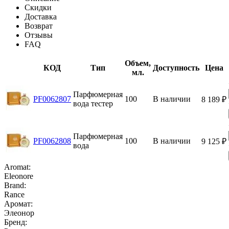
Скидки
Доставка
Возврат
Отзывы
FAQ
Объем,
КОД
Тип
Доступность
Цена
мл.
Парфюмерная
PF0062807
100
В наличии
8 189
₽
вода тестер
Парфюмерная
PF0062808
100
В наличии
9 125
₽
вода
Aromat:
Eleonore
Brand:
Rance
Аромат:
Элеонор
Бренд: