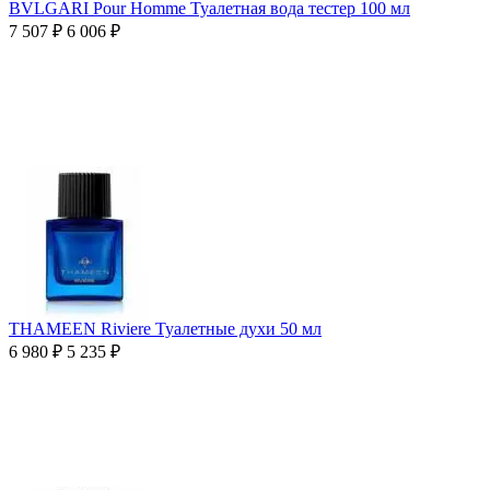
BVLGARI Pour Homme Туалетная вода тестер 100 мл
7 507
₽
6 006
₽
THAMEEN Riviere Туалетные духи 50 мл
6 980
₽
5 235
₽