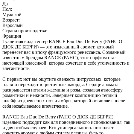
Да
Пол:
Мужской
Возраст:
Взрослый
Страна производства:
Франция
Туалетная вода тестер RANCE Eau Duc De Berry (РАНС О
ДЮК ДЕ БЕРРИ) — это изысканный аромат, который
перенесет вас в эпоху французского ренессанса. Созданный
известным брендом RANCE (РАНС), этот парфюм стал
настоящей классикой, которая сочетает в себе утонченность и
элегантность.
С первых нот вы ощутите свежесть цитрусовых, которые
плавно переходят в цветочные аккорды. Сердце аромата
раскрывается нотами жасмина и розы, создавая атмосферу
романтики и нежности. Завершает композицию теплый
шлейф из древесных нот и амбры, который оставляет после
себя незабываемое впечатление.
RANCE Eau Duc De Berry (РАНС О ДЮК ДЕ БЕРРИ)
идеально подходит как для повседневного использования, так
и для особых случаев. Его универсальность позволяет
сочетать аромат с любым стилем одежды, будь то