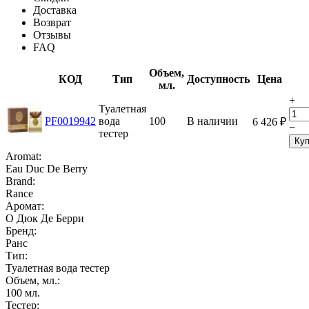
Доставка
Возврат
Отзывы
FAQ
Объем,
КОД
Тип
Доступность
Цена
мл.
+
Туалетная
PF0019942
вода
100
В наличии
6 426
₽
−
тестер
Куп
Aromat:
Eau Duc De Berry
Brand:
Rance
Аромат:
О Дюк Де Берри
Бренд:
Ранс
Тип:
Туалетная вода тестер
Объем, мл.:
100
мл.
Тестер: