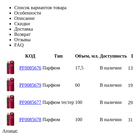
Список вариантов товара
Особенности
Описание
Скидки
Доставка
Возврат
Отзывы
FAQ
КОД
Тип
Объем, мл.
Доступность
PF0085676
Парфюм
17,5
В наличии
13
PF0085679
Парфюм
60
В наличии
19
PF0085677
Парфюм тестер
100
В наличии
29
PF0085678
Парфюм
100
В наличии
31
Aromat: