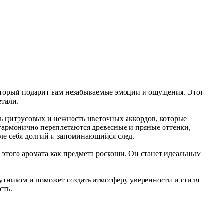
орый подарит вам незабываемые эмоции и ощущения. Этот
етали.
ть цитрусовых и нежность цветочных аккордов, которые
гармонично переплетаются древесные и пряные оттенки,
сле себя долгий и запоминающийся след.
того аромата как предмета роскоши. Он станет идеальным
утником и поможет создать атмосферу уверенности и стиля.
сть.