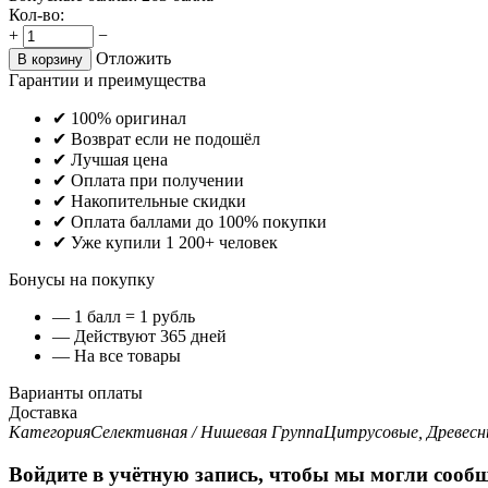
Кол-во:
+
−
Отложить
В корзину
Гарантии и преимущества
✔ 100% оригинал
✔ Возврат если не подошёл
✔ Лучшая цена
✔ Оплата при получении
✔ Накопительные скидки
✔ Оплата баллами до 100% покупки
✔ Уже купили 1 200+ человек
Бонусы на покупку
— 1 балл = 1 рубль
— Действуют 365 дней
— На все товары
Варианты оплаты
Доставка
Категория
Селективная / Нишевая
Группа
Цитрусовые, Древес
Войдите в учётную запись, чтобы мы могли сообщ