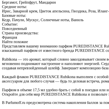
Бергамот, Грейпфрут, Мандарин
Средние ноты:
Ирис, Заварной крем, Цветок апельсина, Гвоздика, Роза, Иланг
Базовые ноты:
Кедр, Пачули, Мускус, Солнечные ноты, Ваниль
Событие:
Повседневный
Страна производства:
Франция
Найти похожие
Представляем вашему вниманию парфюм PUREDISTANCE Rubiko
изысканный парфюм от известного бренда PUREDISTANCE созда
Rubikona — это аромат, который словно заколдовывает своим 
мгновенно поднимают настроение и наполняют энергией. Сердц
создавая непревзойденный шлейф. Завершает композицию база и
Каждый флакон PUREDISTANCE Rubikona выполнен с особой тща
аксессуаром для любого случая — будь то деловая встреча, ром
Парфюм в объеме 17,5 мл удобно брать с собой в поездки или 
Откройте для себя мир PUREDISTANCE Rubikona и позвольте э
В Parfumoff.ru предусмотрена система накопления баллов за по