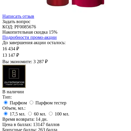
Написать отзыв
Задать вопрос
КОД:
PF0085676
Накопительная скидка 15%
Подробности промо-акции
До завершения акции осталось:
16 434
₽
13 147
₽
Вы экономите:
3 287
₽
В наличии
Тип:
Парфюм
Парфюм тестер
Объем, мл.:
17,5
мл.
60
мл.
100
мл.
Время возврата:
14 дн.
Цена в баллах:
13147 баллов
Бонусные баллы:
263 балла