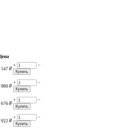
Цена
+
−
 147
₽
Купить
+
−
 980
₽
Купить
+
−
 676
₽
Купить
+
−
 922
₽
Купить