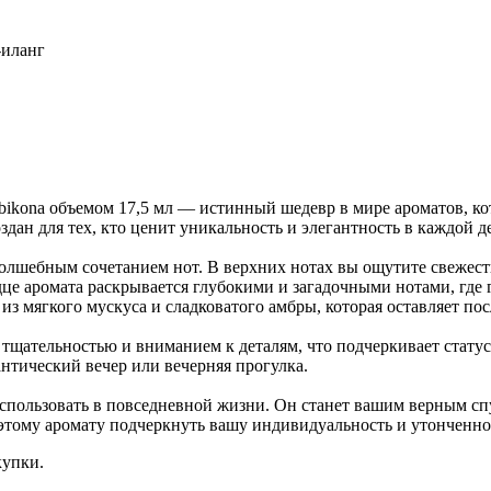
-иланг
na объемом 17,5 мл — истинный шедевр в мире ароматов, кот
н для тех, кто ценит уникальность и элегантность в каждой д
волшебным сочетанием нот. В верхних нотах вы ощутите свежес
е аромата раскрывается глубокими и загадочными нотами, где 
з мягкого мускуса и сладковатого амбры, которая оставляет по
тельностью и вниманием к деталям, что подчеркивает статус э
антический вечер или вечерняя прогулка.
использовать в повседневной жизни. Он станет вашим верным сп
тому аромату подчеркнуть вашу индивидуальность и утонченно
купки.