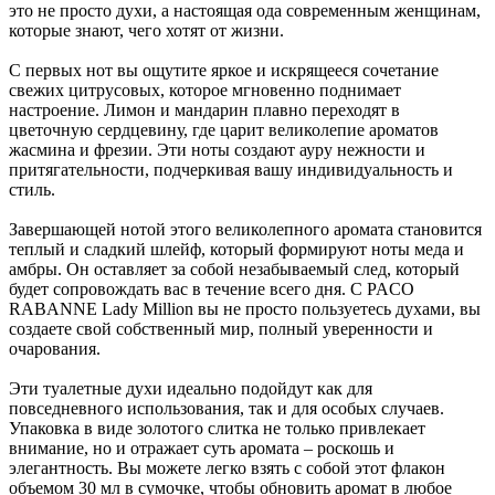
это не просто духи, а настоящая ода современным женщинам,
которые знают, чего хотят от жизни.
С первых нот вы ощутите яркое и искрящееся сочетание
свежих цитрусовых, которое мгновенно поднимает
настроение. Лимон и мандарин плавно переходят в
цветочную сердцевину, где царит великолепие ароматов
жасмина и фрезии. Эти ноты создают ауру нежности и
притягательности, подчеркивая вашу индивидуальность и
стиль.
Завершающей нотой этого великолепного аромата становится
теплый и сладкий шлейф, который формируют ноты меда и
амбры. Он оставляет за собой незабываемый след, который
будет сопровождать вас в течение всего дня. С PACO
RABANNE Lady Million вы не просто пользуетесь духами, вы
создаете свой собственный мир, полный уверенности и
очарования.
Эти туалетные духи идеально подойдут как для
повседневного использования, так и для особых случаев.
Упаковка в виде золотого слитка не только привлекает
внимание, но и отражает суть аромата – роскошь и
элегантность. Вы можете легко взять с собой этот флакон
объемом 30 мл в сумочке, чтобы обновить аромат в любое