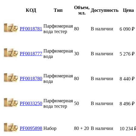
Объем,
КОД
Тип
Доступность
Цена
мл.
Парфюмерная
PF0018781
80
В наличии
6 090
₽
вода тестер
Парфюмерная
PF0018777
30
В наличии
5 276
₽
вода
Парфюмерная
PF0018780
80
В наличии
8 440
₽
вода
Парфюмерная
PF0033250
50
В наличии
8 496
₽
вода тестер
PF0095898
Набор
80 + 20
В наличии
10 234