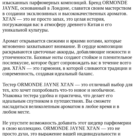
изысканных парфюмерных композиций. Бренд ORMONDE
JAYNE, основанный в Лондоне, славится своим мастерством
в создании эксклюзивных и высококачественных ароматов.
XI'AN — это не просто запах, это целая история,
погружающая вас в атмосферу древнего Китая и его
уникальной культуры.
Аромат открывается свежими и яркими нотами, которые
мгновенно захватывают внимание. В сердце композиции
раскрываются цветочные аккорды, добавляющие нежности и
утонченности. Базовые ноты создают стойкое и пленительное
послевкусие, которое будет сопровождать вас в течение всего
дня. XI'AN — это гармония, в которой сливаются традиции и
современность, создавая идеальный баланс.
Тестер ORMONDE JAYNE XI'AN — это отличный выбор для
тех, кто хочет попробовать что-то новое и необычное.
Упаковка тестера удобна и практична, что делает его
идеальным спутником в путешествиях. Вы сможете
насладиться великолепным ароматом в любое время и в
любом месте.
Не упустите возможность добавить этот шедевр парфюмерии
в свою коллекцию. ORMONDE JAYNE XI'AN — это не
просто духи, это выражение вашей индивидуальности и