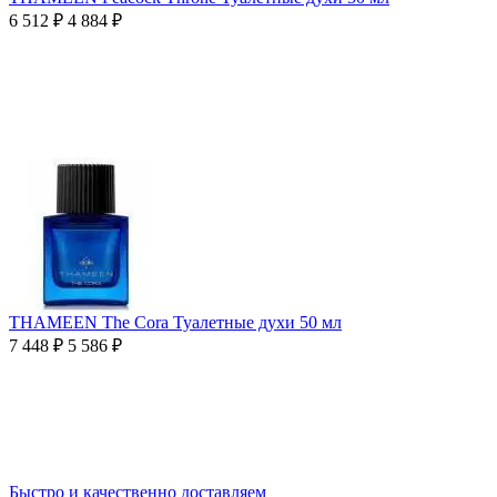
6 512
₽
4 884
₽
THAMEEN The Cora Туалетные духи 50 мл
7 448
₽
5 586
₽
Быстро и качественно доставляем