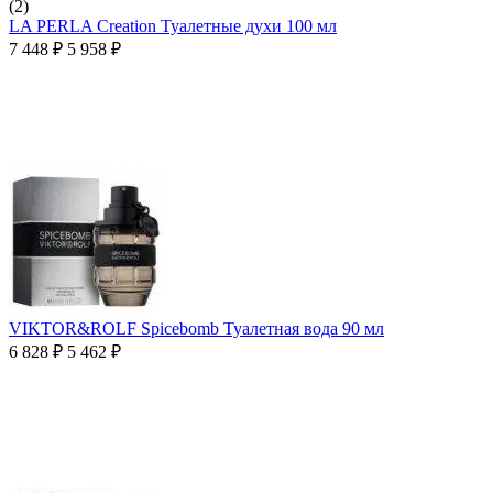
(2)
LA PERLA Creation Туалетные духи 100 мл
7 448
₽
5 958
₽
VIKTOR&ROLF Spicebomb Туалетная вода 90 мл
6 828
₽
5 462
₽