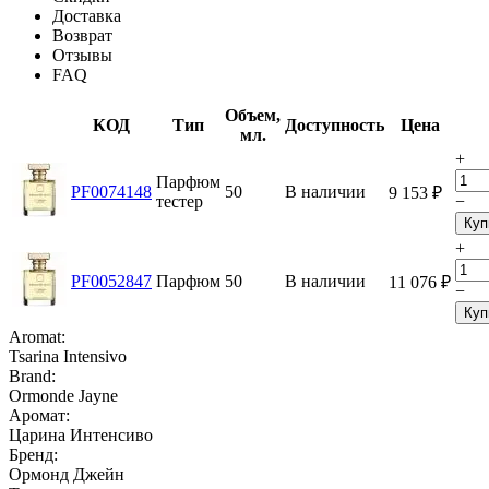
Доставка
Возврат
Отзывы
FAQ
Объем,
КОД
Тип
Доступность
Цена
мл.
+
Парфюм
PF0074148
50
В наличии
9 153
₽
тестер
−
Куп
+
PF0052847
Парфюм
50
В наличии
11 076
₽
−
Куп
Aromat:
Tsarina Intensivo
Brand:
Ormonde Jayne
Аромат:
Царина Интенсиво
Бренд:
Ормонд Джейн