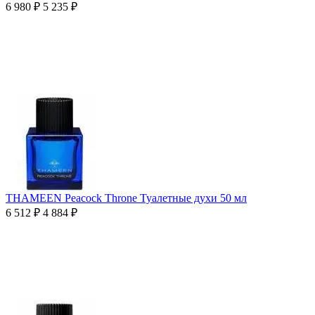
6 980
₽
5 235
₽
THAMEEN Peacock Throne Туалетные духи 50 мл
6 512
₽
4 884
₽