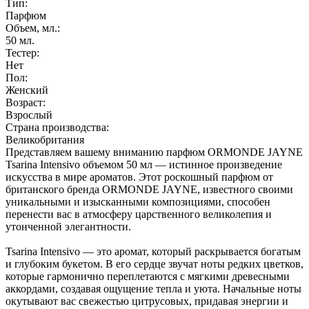
Тип:
Парфюм
Объем, мл.:
50
мл.
Тестер:
Нет
Пол:
Женский
Возраст:
Взрослый
Страна производства:
Великобритания
Представляем вашему вниманию парфюм ORMONDE JAYNE
Tsarina Intensivo объемом 50 мл — истинное произведение
искусства в мире ароматов. Этот роскошный парфюм от
британского бренда ORMONDE JAYNE, известного своими
уникальными и изысканными композициями, способен
перенести вас в атмосферу царственного великолепия и
утонченной элегантности.
Tsarina Intensivo — это аромат, который раскрывается богатым
и глубоким букетом. В его сердце звучат ноты редких цветков,
которые гармонично переплетаются с мягкими древесными
аккордами, создавая ощущение тепла и уюта. Начальные ноты
окутывают вас свежестью цитрусовых, придавая энергии и