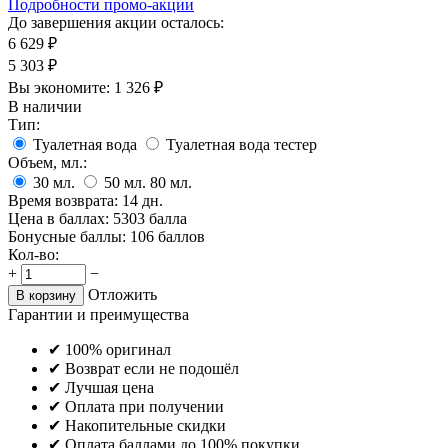
Подробности промо-акции
До завершения акции осталось:
6 629
₽
5 303
₽
Вы экономите:
1 326
₽
В наличии
Тип:
Туалетная вода
Туалетная вода тестер
Объем, мл.:
30
мл.
50
мл.
80
мл.
Время возврата:
14 дн.
Цена в баллах:
5303 балла
Бонусные баллы:
106 баллов
Кол-во:
+
−
Отложить
В корзину
Гарантии и преимущества
✔ 100% оригинал
✔ Возврат если не подошёл
✔ Лучшая цена
✔ Оплата при получении
✔ Накопительные скидки
✔ Оплата баллами до 100% покупки