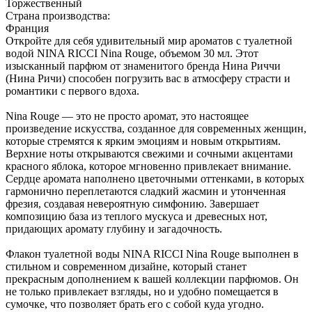
Торжественный
Страна производства:
Франция
Откройте для себя удивительный мир ароматов с туалетной
водой NINA RICCI Nina Rouge, объемом 30 мл. Этот
изысканный парфюм от знаменитого бренда Нина Риччи
(Нина Ричи) способен погрузить вас в атмосферу страсти и
романтики с первого вдоха.
Nina Rouge — это не просто аромат, это настоящее
произведение искусства, созданное для современных женщин,
которые стремятся к ярким эмоциям и новым открытиям.
Верхние ноты открываются свежими и сочными акцентами
красного яблока, которое мгновенно привлекает внимание.
Сердце аромата наполнено цветочными оттенками, в которых
гармонично переплетаются сладкий жасмин и утонченная
фрезия, создавая невероятную симфонию. Завершает
композицию база из теплого мускуса и древесных нот,
придающих аромату глубину и загадочность.
Флакон туалетной воды NINA RICCI Nina Rouge выполнен в
стильном и современном дизайне, который станет
прекрасным дополнением к вашей коллекции парфюмов. Он
не только привлекает взгляды, но и удобно помещается в
сумочке, что позволяет брать его с собой куда угодно.