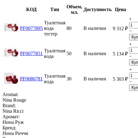
Объем,
КОД
Тип
Доступность
Цена
мл.
+
Туалетная
PF0077895
вода
80
В наличии
9 312
₽
−
тестер
Куп
+
Туалетная
PF0077851
50
В наличии
5 134
₽
вода
−
Куп
+
Туалетная
PF0086781
30
В наличии
5 303
₽
вода
−
Куп
Aromat:
Nina Rouge
Brand:
Nina Ricci
Аромат:
Нина Руж
Бренд:
Нина Риччи