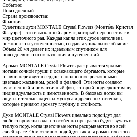
Событие:
Повседневный
Страна производства:
Франция
Туалетные духи MONTALE Crystal Flowers (Монта́ль Кристал
Флауэрс) – это изысканный аромат, который перенесет вас в
мир цветочного рая. Каждая капля этих духов наполнена
нежностью и утонченностью, создавая уникальное обаяние.
Объем 20 мл делает их идеальным спутником для
повседневного использования и путешествий.
Аромат MONTALE Crystal Flowers раскрывается яркими
нотами сочной груши и освежающего бергамота, которые
плавно переходят в сердце, наполненное роскошными
цветами: жасмином, розой и фиалкой. Эти ноты создают
чувственный и романтичный фон, который подчеркнет вашу
индивидуальность и женственность. В базовых нотах вы
ощутите теплые акценты мускуса и древесных оттенков,
которые придают аромату глубину и стойкость.
Духи MONTALE Crystal Flowers идеально подойдут для
любого времени года, но особенно прекрасно будут звучать в
теплую пору, когда цветочные ноты раскрываются во всей
своей красе. Они отлично подойдут как для романтического