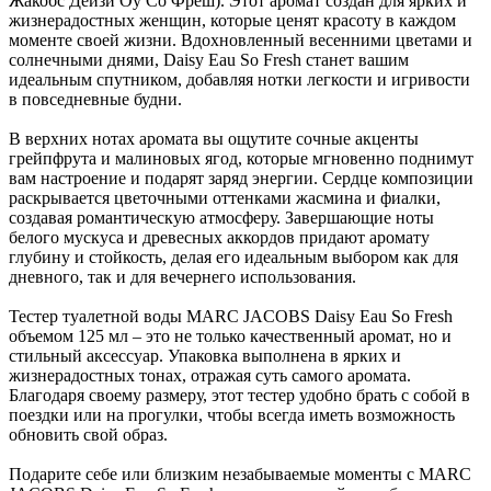
Жакобс Дейзи Оу Со Фреш). Этот аромат создан для ярких и
жизнерадостных женщин, которые ценят красоту в каждом
моменте своей жизни. Вдохновленный весенними цветами и
солнечными днями, Daisy Eau So Fresh станет вашим
идеальным спутником, добавляя нотки легкости и игривости
в повседневные будни.
В верхних нотах аромата вы ощутите сочные акценты
грейпфрута и малиновых ягод, которые мгновенно поднимут
вам настроение и подарят заряд энергии. Сердце композиции
раскрывается цветочными оттенками жасмина и фиалки,
создавая романтическую атмосферу. Завершающие ноты
белого мускуса и древесных аккордов придают аромату
глубину и стойкость, делая его идеальным выбором как для
дневного, так и для вечернего использования.
Тестер туалетной воды MARC JACOBS Daisy Eau So Fresh
объемом 125 мл – это не только качественный аромат, но и
стильный аксессуар. Упаковка выполнена в ярких и
жизнерадостных тонах, отражая суть самого аромата.
Благодаря своему размеру, этот тестер удобно брать с собой в
поездки или на прогулки, чтобы всегда иметь возможность
обновить свой образ.
Подарите себе или близким незабываемые моменты с MARC