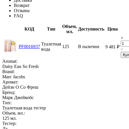
Доставка
Возврат
Отзывы
FAQ
Объем,
КОД
Тип
Доступность
Цена
мл.
+
Туалетная
PF0016937
125
В наличии
9 481
₽
вода
−
Куп
Aromat:
Daisy Eau So Fresh
Brand:
Marc Jacobs
Аромат:
Дейзи О Со Фреш
Бренд:
Марк Джейкобс
Тип:
Туалетная вода тестер
Объем, мл.:
125
мл.
Тестер:
Да