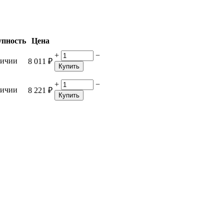
упность
Цена
+
−
личии
8 011
₽
Купить
+
−
личии
8 221
₽
Купить