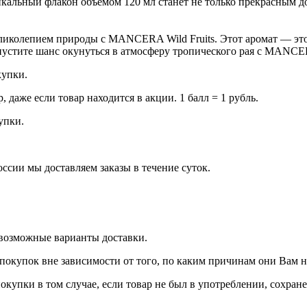
Уникальный флакон объемом 120 мл станет не только прекрасным
ликолепием природы с MANCERA Wild Fruits. Этот аромат — это 
пустите шанс окунуться в атмосферу тропического рая с MANCER
купки.
даже если товар находится в акции. 1 балл = 1 рубль.
купки.
оссии мы доставляем заказы в течение суток.
 возможные варианты доставки.
покупок вне зависимости от того, по каким причинам они Вам 
окупки в том случае, если товар не был в употреблении, сохран