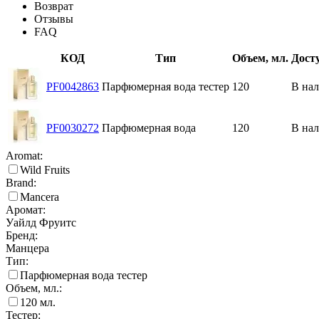
Возврат
Отзывы
FAQ
КОД
Тип
Объем, мл.
Дост
PF0042863
Парфюмерная вода тестер
120
В на
PF0030272
Парфюмерная вода
120
В на
Aromat:
Wild Fruits
Brand:
Mancera
Аромат:
Уайлд Фруитс
Бренд:
Манцера
Тип:
Парфюмерная вода тестер
Объем, мл.:
120
мл.
Тестер: