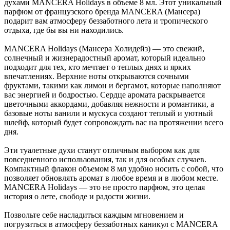
духами MANCERA Holidays в объеме 8 мл. Этот уникальный
парфюм от французского бренда MANCERA (Мансера)
подарит вам атмосферу беззаботного лета и тропического
отдыха, где бы вы ни находились.
MANCERA Holidays (Мансера Холидейз) — это свежий,
солнечный и жизнерадостный аромат, который идеально
подходит для тех, кто мечтает о теплых днях и ярких
впечатлениях. Верхние ноты открываются сочными
фруктами, такими как лимон и бергамот, которые наполняют
вас энергией и бодростью. Сердце аромата раскрывается
цветочными аккордами, добавляя нежности и романтики, а
базовые ноты ванили и мускуса создают теплый и уютный
шлейф, который будет сопровождать вас на протяжении всего
дня.
Эти туалетные духи станут отличным выбором как для
повседневного использования, так и для особых случаев.
Компактный флакон объемом 8 мл удобно носить с собой, что
позволяет обновлять аромат в любое время и в любом месте.
MANCERA Holidays — это не просто парфюм, это целая
история о лете, свободе и радости жизни.
Позвольте себе насладиться каждым мгновением и
погрузиться в атмосферу беззаботных каникул с MANCERA