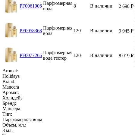
Парфюмерная
PF0061906
8
В наличии
2 698
₽
вода
Парфюмерная
PF0058368
120
В наличии
9 945
₽
вода
Парфюмерная
PF0077265
120
В наличии
8 019
₽
вода тестер
Aromat:
Holidays
Brand:
Mancera
Аромат:
Холидейз
Бренд:
Мансера
Тип:
Парфюмерная вода
Объем, мл.:
8
мл.