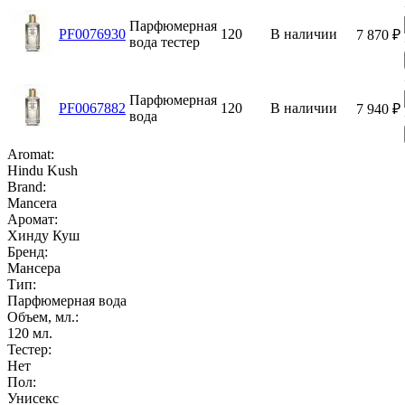
Парфюмерная
PF0076930
120
В наличии
7 870
₽
вода тестер
Парфюмерная
PF0067882
120
В наличии
7 940
₽
вода
Aromat:
Hindu Kush
Brand:
Mancera
Аромат:
Хинду Куш
Бренд:
Мансера
Тип:
Парфюмерная вода
Объем, мл.:
120
мл.
Тестер:
Нет
Пол:
Унисекс