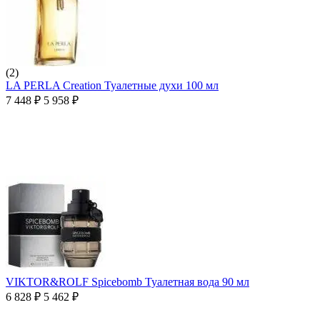
(2)
LA PERLA Creation Туалетные духи 100 мл
7 448
₽
5 958
₽
VIKTOR&ROLF Spicebomb Туалетная вода 90 мл
6 828
₽
5 462
₽