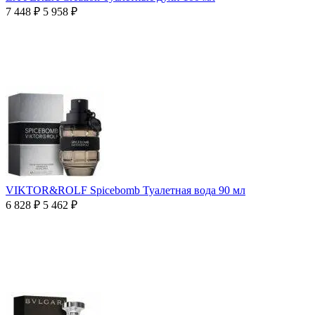
7 448
₽
5 958
₽
VIKTOR&ROLF Spicebomb Туалетная вода 90 мл
6 828
₽
5 462
₽