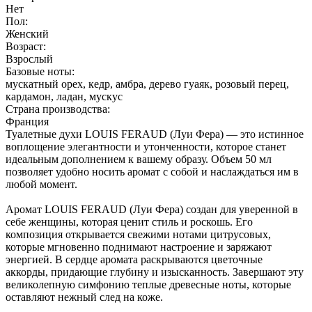
Нет
Пол:
Женский
Возраст:
Взрослый
Базовые ноты:
мускатный орех, кедр, амбра, дерево гуаяк, розовый перец,
кардамон, ладан, мускус
Страна производства:
Франция
Туалетные духи LOUIS FERAUD (Луи Фера) — это истинное
воплощение элегантности и утонченности, которое станет
идеальным дополнением к вашему образу. Объем 50 мл
позволяет удобно носить аромат с собой и наслаждаться им в
любой момент.
Аромат LOUIS FERAUD (Луи Фера) создан для уверенной в
себе женщины, которая ценит стиль и роскошь. Его
композиция открывается свежими нотами цитрусовых,
которые мгновенно поднимают настроение и заряжают
энергией. В сердце аромата раскрываются цветочные
аккорды, придающие глубину и изысканность. Завершают эту
великолепную симфонию теплые древесные ноты, которые
оставляют нежный след на коже.