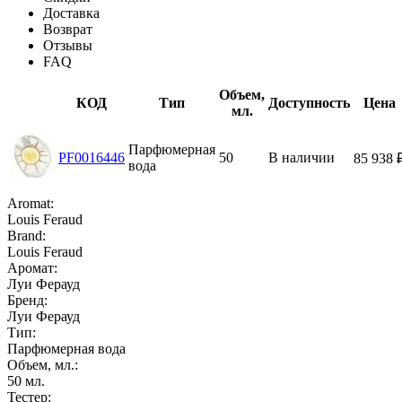
Доставка
Возврат
Отзывы
FAQ
Объем,
КОД
Тип
Доступность
Цена
мл.
Парфюмерная
PF0016446
50
В наличии
85 938
вода
Aromat:
Louis Feraud
Brand:
Louis Feraud
Аромат:
Луи Ферауд
Бренд:
Луи Ферауд
Тип:
Парфюмерная вода
Объем, мл.:
50
мл.
Тестер: