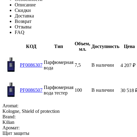
Описание
Скидки
Доставка
Возврат
Отзывы
FAQ
Объем,
КОД
Тип
Доступность
Цена
мл.
Парфюмерная
PF0086307
7,5
В наличии
4 207
₽
вода
Парфюмерная
PF0086507
100
В наличии
30 518
вода тестер
Aromat:
Kologne, Shield of protection
Brand:
Kilian
Аромат:
Щит защиты