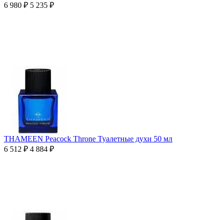
6 980
₽
5 235
₽
THAMEEN Peacock Throne Туалетные духи 50 мл
6 512
₽
4 884
₽