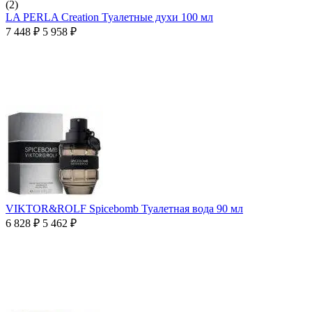
(2)
LA PERLA Creation Туалетные духи 100 мл
7 448
₽
5 958
₽
VIKTOR&ROLF Spicebomb Туалетная вода 90 мл
6 828
₽
5 462
₽