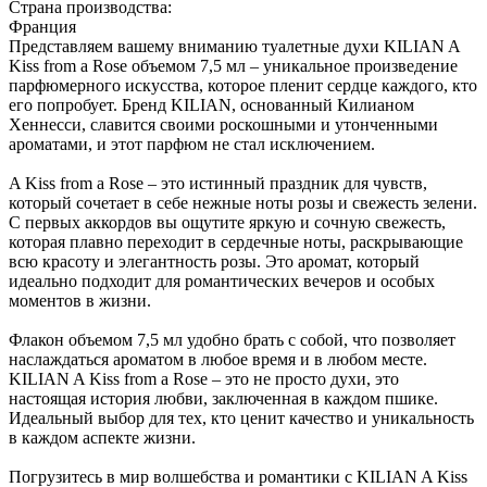
Страна производства:
Франция
Представляем вашему вниманию туалетные духи KILIAN A
Kiss from a Rose объемом 7,5 мл – уникальное произведение
парфюмерного искусства, которое пленит сердце каждого, кто
его попробует. Бренд KILIAN, основанный Килианом
Хеннесси, славится своими роскошными и утонченными
ароматами, и этот парфюм не стал исключением.
A Kiss from a Rose – это истинный праздник для чувств,
который сочетает в себе нежные ноты розы и свежесть зелени.
С первых аккордов вы ощутите яркую и сочную свежесть,
которая плавно переходит в сердечные ноты, раскрывающие
всю красоту и элегантность розы. Это аромат, который
идеально подходит для романтических вечеров и особых
моментов в жизни.
Флакон объемом 7,5 мл удобно брать с собой, что позволяет
наслаждаться ароматом в любое время и в любом месте.
KILIAN A Kiss from a Rose – это не просто духи, это
настоящая история любви, заключенная в каждом пшике.
Идеальный выбор для тех, кто ценит качество и уникальность
в каждом аспекте жизни.
Погрузитесь в мир волшебства и романтики с KILIAN A Kiss