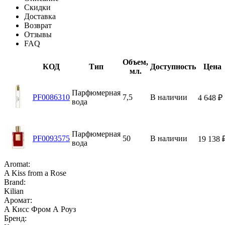
Скидки
Доставка
Возврат
Отзывы
FAQ
Объем,
КОД
Тип
Доступность
Цена
мл.
Парфюмерная
PF0086310
7,5
В наличии
4 648
₽
вода
Парфюмерная
PF0093575
50
В наличии
19 138
вода
Aromat:
A Kiss from a Rose
Brand:
Kilian
Аромат:
А Кисс Фром А Роуз
Бренд: