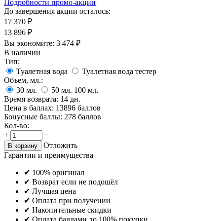
Подробности промо-акции
До завершения акции осталось:
17 370
₽
13 896
₽
Вы экономите:
3 474
₽
В наличии
Тип:
Туалетная вода
Туалетная вода тестер
Объем, мл.:
30
мл.
50
мл.
100
мл.
Время возврата:
14 дн.
Цена в баллах:
13896 баллов
Бонусные баллы:
278 баллов
Кол-во:
+
−
Отложить
В корзину
Гарантии и преимущества
✔ 100% оригинал
✔ Возврат если не подошёл
✔ Лучшая цена
✔ Оплата при получении
✔ Накопительные скидки
✔ Оплата баллами до 100% покупки