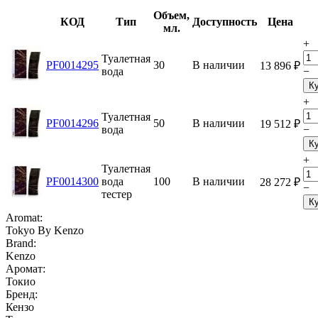
Объем,
КОД
Тип
Доступность
Цена
мл.
+
Туалетная
PF0014295
30
В наличии
13 896
₽
вода
−
К
+
Туалетная
PF0014296
50
В наличии
19 512
₽
вода
−
К
+
Туалетная
PF0014300
вода
100
В наличии
28 272
₽
−
тестер
К
Aromat:
Tokyo By Kenzo
Brand:
Kenzo
Аромат:
Токио
Бренд:
Кензо