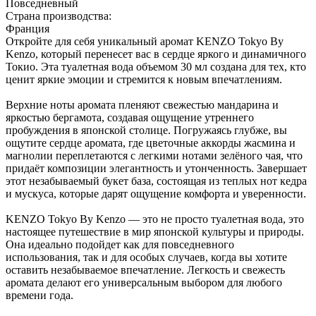
Повседневный
Страна производства:
Франция
Откройте для себя уникальный аромат KENZO Tokyo By
Kenzo, который перенесет вас в сердце яркого и динамичного
Токио. Эта туалетная вода объемом 30 мл создана для тех, кто
ценит яркие эмоции и стремится к новым впечатлениям.
Верхние ноты аромата пленяют свежестью мандарина и
яркостью бергамота, создавая ощущение утреннего
пробуждения в японской столице. Погружаясь глубже, вы
ощутите сердце аромата, где цветочные аккорды жасмина и
магнолии переплетаются с легкими нотами зелёного чая, что
придаёт композиции элегантность и утонченность. Завершает
этот незабываемый букет база, состоящая из теплых нот кедра
и мускуса, которые дарят ощущение комфорта и уверенности.
KENZO Tokyo By Kenzo — это не просто туалетная вода, это
настоящее путешествие в мир японской культуры и природы.
Она идеально подойдет как для повседневного
использования, так и для особых случаев, когда вы хотите
оставить незабываемое впечатление. Легкость и свежесть
аромата делают его универсальным выбором для любого
времени года.