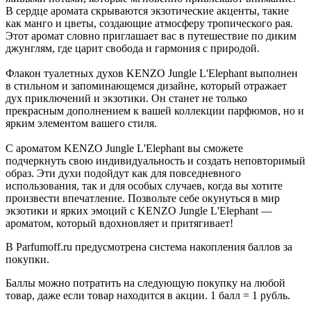
В сердце аромата скрываются экзотические акценты, такие
как манго и цветы, создающие атмосферу тропического рая.
Этот аромат словно приглашает вас в путешествие по диким
джунглям, где царит свобода и гармония с природой.
Флакон туалетных духов KENZO Jungle L'Elephant выполнен
в стильном и запоминающемся дизайне, который отражает
дух приключений и экзотики. Он станет не только
прекрасным дополнением к вашей коллекции парфюмов, но и
ярким элементом вашего стиля.
С ароматом KENZO Jungle L'Elephant вы сможете
подчеркнуть свою индивидуальность и создать неповторимый
образ. Эти духи подойдут как для повседневного
использования, так и для особых случаев, когда вы хотите
произвести впечатление. Позвольте себе окунуться в мир
экзотики и ярких эмоций с KENZO Jungle L'Elephant —
ароматом, который вдохновляет и притягивает!
В Parfumoff.ru предусмотрена система накопления баллов за
покупки.
Баллы можно потратить на следующую покупку на любой
товар, даже если товар находится в акции. 1 балл = 1 рубль.