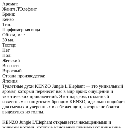
Аромат:
Жангл Л'Элефант
Бренд:
Кензо
Тип:
Парфюмерная вода
Объем, мл.:
30
мл.
Тестер:
Нет
Пол:
Женский
Возраст:
Взрослый
Страна производства:
Япония
Туалетные духи KENZO Jungle L'Elephant — это уникальный
аромат, который перенесет вас в мир ярких ощущений и
экзотических приключений. Этот парфюм, созданный
известным французским брендом KENZO, идеально подойдет
для смелых и уверенных в себе женщин, которые не боятся
выделяться из толпы.
KENZO Jungle L'Elephant открывается насыщенными и
живыми нотами, которые мгновенно привлекают внимание.