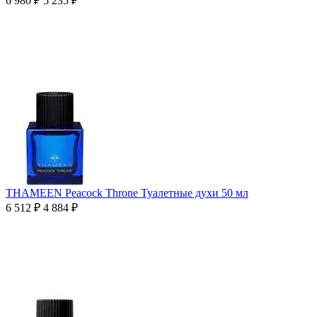
6 980
₽
5 235
₽
THAMEEN Peacock Throne Туалетные духи 50 мл
6 512
₽
4 884
₽