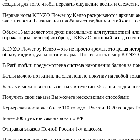
созданы для того, чтобы передать ощущение весны и свежести,
Первые ноты KENZO Flower by Kenzo раскрываются яркими акце
элегантности. Базовые ноты добавляют глубину и стойкость, ос
Объем 15 мл делает эти духи идеальными для путешествий или 
отражающем философию бренда KENZO, который всегда сочетае
KENZO Flower by Kenzo – это не просто аромат, это целая исто
образу индивидуальности и шарма. Погрузитесь в мир KENZO Fl
В Parfumoff.ru предусмотрена система накопления баллов за по
Баллы можно потратить на следующую покупку на любой товар, 
Баллами можно воспользоваться в течении 365 дней со дня по
Получить свои заказы Вы можете несколькими способами:
Курьерская доставка: более 110 городов России. В 20 городах Р
Более 300 пунктов самовывоза по РФ.
Отправка заказов Почтой России 1-м классом.
При оформлении заказа система автоматически предложит все