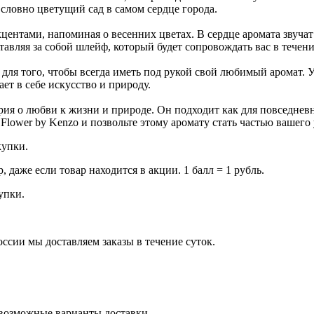
 словно цветущий сад в самом сердце города.
нтами, напоминая о весенних цветах. В сердце аромата звучат
тавляя за собой шлейф, который будет сопровождать вас в течени
для того, чтобы всегда иметь под рукой свой любимый аромат. 
т в себе искусство и природу.
рия о любви к жизни и природе. Он подходит как для повседневн
ower by Kenzo и позвольте этому аромату стать частью вашего 
купки.
даже если товар находится в акции. 1 балл = 1 рубль.
купки.
оссии мы доставляем заказы в течение суток.
 возможные варианты доставки.