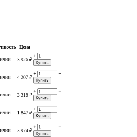
упность
Цена
+
−
личии
3 926
₽
Купить
+
−
личии
4 207
₽
Купить
+
−
личии
3 318
₽
Купить
+
−
личии
1 847
₽
Купить
+
−
личии
3 974
₽
Купить