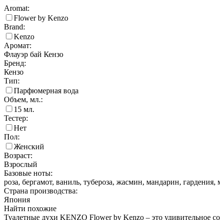
Aromat:
Flower by Kenzo
Brand:
Kenzo
Аромат:
Флауэр бай Кензо
Бренд:
Кензо
Тип:
Парфюмерная вода
Объем, мл.:
15
мл.
Тестер:
Нет
Пол:
Женский
Возраст:
Взрослый
Базовые ноты:
роза, бергамот, ваниль, тубероза, жасмин, мандарин, гардения, 
Страна производства:
Япония
Найти похожие
Туалетные духи KENZO Flower by Kenzo – это удивительное со