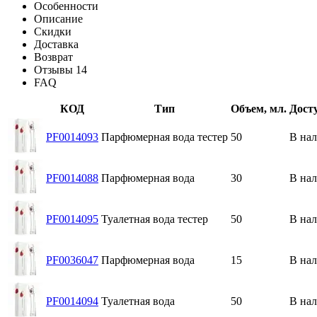
Особенности
Описание
Скидки
Доставка
Возврат
Отзывы
14
FAQ
КОД
Тип
Объем, мл.
Дост
PF0014093
Парфюмерная вода тестер
50
В на
PF0014088
Парфюмерная вода
30
В на
PF0014095
Туалетная вода тестер
50
В на
PF0036047
Парфюмерная вода
15
В на
PF0014094
Туалетная вода
50
В на