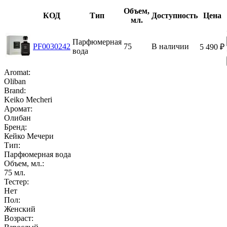
Объем,
КОД
Тип
Доступность
Цена
мл.
Парфюмерная
PF0030242
75
В наличии
5 490
₽
вода
Aromat:
Oliban
Brand:
Keiko Mecheri
Аромат:
Олибан
Бренд:
Кейко Мечери
Тип:
Парфюмерная вода
Объем, мл.:
75
мл.
Тестер:
Нет
Пол:
Женский
Возраст: