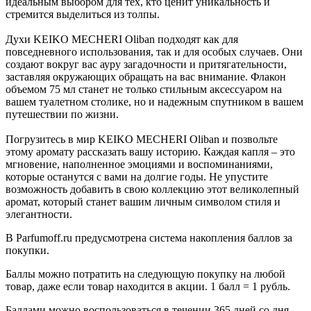
идеальным выбором для тех, кто ценит уникальность и
стремится выделиться из толпы.
Духи KEIKO MECHERI Oliban подходят как для
повседневного использования, так и для особых случаев. Они
создают вокруг вас ауру загадочности и притягательности,
заставляя окружающих обращать на вас внимание. Флакон
объемом 75 мл станет не только стильным аксессуаром на
вашем туалетном столике, но и надежным спутником в вашем
путешествии по жизни.
Погрузитесь в мир KEIKO MECHERI Oliban и позвольте
этому аромату рассказать вашу историю. Каждая капля – это
мгновение, наполненное эмоциями и воспоминаниями,
которые останутся с вами на долгие годы. Не упустите
возможность добавить в свою коллекцию этот великолепный
аромат, который станет вашим личным символом стиля и
элегантности.
В Parfumoff.ru предусмотрена система накопления баллов за
покупки.
Баллы можно потратить на следующую покупку на любой
товар, даже если товар находится в акции. 1 балл = 1 рубль.
Баллами можно воспользоваться в течении 365 дней со дня