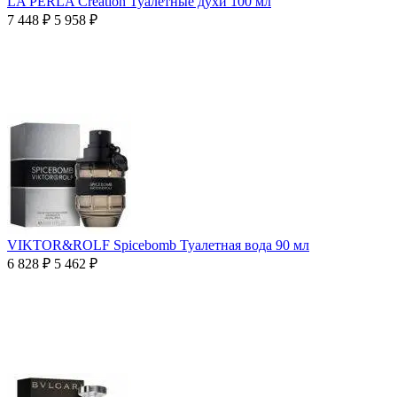
LA PERLA Creation Туалетные духи 100 мл
7 448
₽
5 958
₽
VIKTOR&ROLF Spicebomb Туалетная вода 90 мл
6 828
₽
5 462
₽