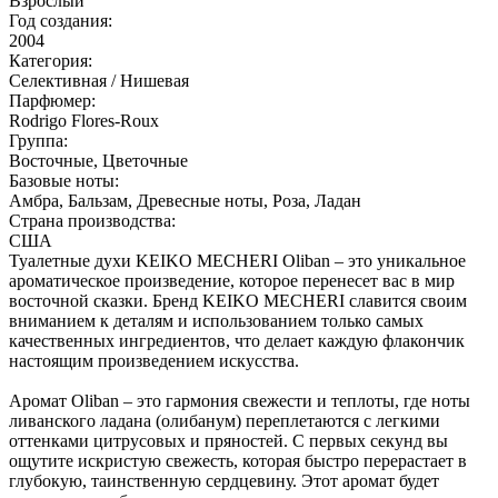
Взрослый
Год создания:
2004
Категория:
Селективная / Нишевая
Парфюмер:
Rodrigo Flores-Roux
Группа:
Восточные, Цветочные
Базовые ноты:
Амбра, Бальзам, Древесные ноты, Роза, Ладан
Страна производства:
США
Туалетные духи KEIKO MECHERI Oliban – это уникальное
ароматическое произведение, которое перенесет вас в мир
восточной сказки. Бренд KEIKO MECHERI славится своим
вниманием к деталям и использованием только самых
качественных ингредиентов, что делает каждую флакончик
настоящим произведением искусства.
Аромат Oliban – это гармония свежести и теплоты, где ноты
ливанского ладана (олибанум) переплетаются с легкими
оттенками цитрусовых и пряностей. С первых секунд вы
ощутите искристую свежесть, которая быстро перерастает в
глубокую, таинственную сердцевину. Этот аромат будет