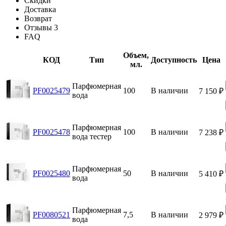
Скидки
Доставка
Возврат
Отзывы
3
FAQ
Объем,
КОД
Тип
Доступность
Цена
мл.
Парфюмерная
PF0025479
100
В наличии
7 150
₽
вода
Парфюмерная
PF0025478
100
В наличии
7 238
₽
вода тестер
Парфюмерная
PF0025480
50
В наличии
5 410
₽
вода
Парфюмерная
PF0080521
7,5
В наличии
2 979
₽
вода