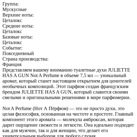
Группа:
Мускусные
Верхние ноты:
Цеталокс
Средние ноты:
Цеталокс
Базовые ноты:
Цеталокс
Событие:
Повседневный
Страна производства:
Франция
Представляем вашему вниманию туалетные духи JULIETTE
HAS A GUN Not A Perfume в объеме 7,5 мл — уникальный
аромат, который станет настоящим открытием для ценителей
необычных композиций. Этот парфюм создан французским
брендом JULIETTE HAS A GUN, который славится своими
смелыми и оригинальными решениями в мире парфюмерии.
Not A Perfume (Нот А Пёрфюм) — это не просто духи, это
целая философия, основанная на чистоте и простоте. Главный
компонент этого аромата — молекула амброксан, которая
дарит ощущение свежести и легкости. Она идеально подходит
как для мужчин, так и для женщин, что делает его
универсальным выбором для любого случая.