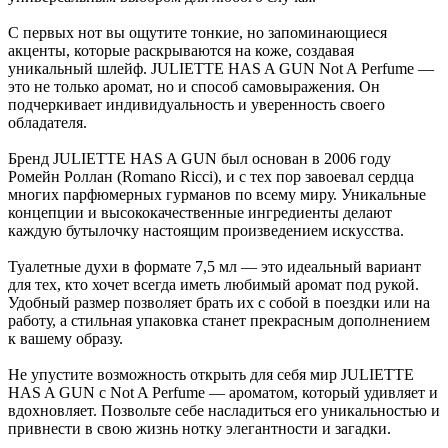
С первых нот вы ощутите тонкие, но запоминающиеся
акценты, которые раскрываются на коже, создавая
уникальный шлейф. JULIETTE HAS A GUN Not A Perfume —
это не только аромат, но и способ самовыражения. Он
подчеркивает индивидуальность и уверенность своего
обладателя.
Бренд JULIETTE HAS A GUN был основан в 2006 году
Ромейн Роллан (Romano Ricci), и с тех пор завоевал сердца
многих парфюмерных гурманов по всему миру. Уникальные
концепции и высококачественные ингредиенты делают
каждую бутылочку настоящим произведением искусства.
Туалетные духи в формате 7,5 мл — это идеальный вариант
для тех, кто хочет всегда иметь любимый аромат под рукой.
Удобный размер позволяет брать их с собой в поездки или на
работу, а стильная упаковка станет прекрасным дополнением
к вашему образу.
Не упустите возможность открыть для себя мир JULIETTE
HAS A GUN с Not A Perfume — ароматом, который удивляет и
вдохновляет. Позвольте себе насладиться его уникальностью и
привнести в свою жизнь нотку элегантности и загадки.