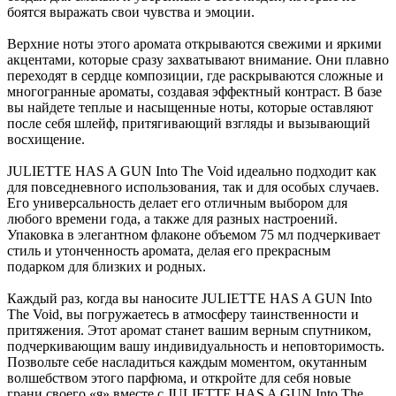
боятся выражать свои чувства и эмоции.
Верхние ноты этого аромата открываются свежими и яркими
акцентами, которые сразу захватывают внимание. Они плавно
переходят в сердце композиции, где раскрываются сложные и
многогранные ароматы, создавая эффектный контраст. В базе
вы найдете теплые и насыщенные ноты, которые оставляют
после себя шлейф, притягивающий взгляды и вызывающий
восхищение.
JULIETTE HAS A GUN Into The Void идеально подходит как
для повседневного использования, так и для особых случаев.
Его универсальность делает его отличным выбором для
любого времени года, а также для разных настроений.
Упаковка в элегантном флаконе объемом 75 мл подчеркивает
стиль и утонченность аромата, делая его прекрасным
подарком для близких и родных.
Каждый раз, когда вы наносите JULIETTE HAS A GUN Into
The Void, вы погружаетесь в атмосферу таинственности и
притяжения. Этот аромат станет вашим верным спутником,
подчеркивающим вашу индивидуальность и неповторимость.
Позвольте себе насладиться каждым моментом, окутанным
волшебством этого парфюма, и откройте для себя новые
грани своего «я» вместе с JULIETTE HAS A GUN Into The