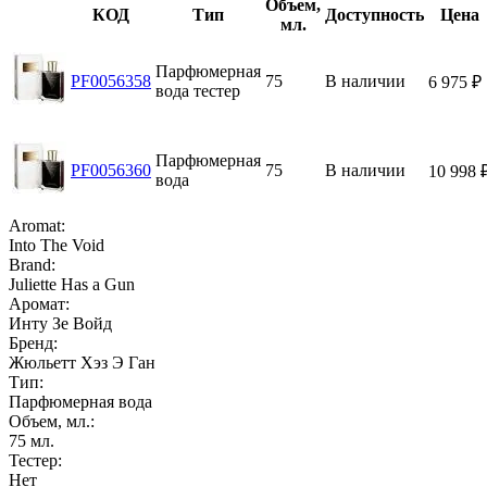
Объем,
КОД
Тип
Доступность
Цена
мл.
Парфюмерная
PF0056358
75
В наличии
6 975
₽
вода тестер
Парфюмерная
PF0056360
75
В наличии
10 998
вода
Aromat:
Into The Void
Brand:
Juliette Has a Gun
Аромат:
Инту Зе Войд
Бренд:
Жюльетт Хэз Э Ган
Тип:
Парфюмерная вода
Объем, мл.:
75
мл.
Тестер:
Нет