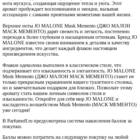
нота мускуса, создающая ощущение тепла и уюта. Этот
аромат пробуждает воспоминания и эмоции, вызывая
ассоциации с самыми приятными моментами вашей жизни.
Верхние ноты JO MALONE Musk Memento (ДЖО МАЛОН
МАСК МЕМЕНТО) дарят свежесть и легкость, постепенно
переходя к более глубоким и насыщенным оттенкам. Бренд JO
MALONE известен своим вниманием к деталям и качеству
ингредиентов, что делает каждый флакон настоящим
произведением искусства.
Флакон одеколона выполнен в классическом стиле, что
подчеркивает его изысканность и элегантность. JO MALONE
Musk Memento (ДЖО МАЛОН МАСК МЕМЕНТО) станет не
только прекрасным украшением вашего туалетного столика,
но и замечательным подарком для близких. Позвольте этому
аромату стать вашим личным символом стиля и
изысканности. Откройте для себя мир JO MALONE и
насладитесь волшебством Musk Memento (МАСК МЕМЕНТО)
уже сегодня!
В Parfumoff.ru предусмотрена система накопления баллов за
покупки.
Баллы можно потратить на следующую покупку на любой