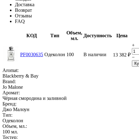
Доставка
Возврат
Отзывы
FAQ
Объем,
КОД
Тип
Доступность
Цена
мл.
+
PF0030635
Одеколон
100
В наличии
13 382
₽
−
Ку
Aromat:
Blackberry & Bay
Brand:
Jo Malone
Аромат:
Чёрная смородина и заливной
Бренд:
Джо Малоун
Тип:
Одеколон
Объем, мл.:
100
мл.
Тестер: