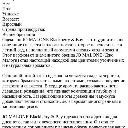
Нет
Пол:
Унисекс
Возраст:
Взрослый
Страна производства:
Великобритания
Одеколон JO MALONE Blackberry & Bay — это удивительное
сочетание свежести и элегантности, которое переносит вас в
летний сад, наполненный ароматами спелых ягод и зелени.
Этот парфюм от знаменитого бренда JO MALONE (Джо
Мэлоун) стал настоящей находкой для ценителей утонченных
и натуральных ароматов.
Основной нотой этого одеколона является сладкая черника,
которая обрамляется зелеными акцентами, создавая ощущение
легкости и свежести. В сердце аромата раскрываются ноты
лаванды и розмарина, что придает композиции глубину и
насыщенность. Завершающие ноты древесины и мускуса
добавляют тепла и стойкости, делая аромат многогранным и
запоминающимся.
JO MALONE Blackberry & Bay идеально подходит как для
дневного, так и для вечернего использования. Он станет
прекрасным дополнением к вашему образу, подчеркивая вашу